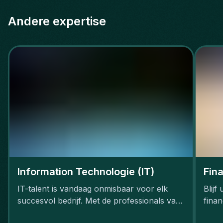
Andere expertise
Information Technologie (IT)
Fin
IT-talent is vandaag onmisbaar voor elk
Blijf
succesvol bedrijf. Met de professionals van
fina
Gentis neemt jouw bedrijf straks een