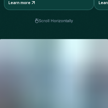
technologische voorsprong
Learn more
Lear
Scroll Horizontally