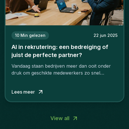
10
Min gelezen
22 jun 2025
AI in rekrutering: een bedreiging of
juist de perfecte partner?
Vandaag staan bedrijven meer dan ooit onder
druk om geschikte medewerkers zo snel
mogelijk aan te werven. Bedrijven ondervinden
in sectors zoals IT, engineering, finance en
Lees meer
digital marketing een steeds groter tekort aan
talent, wat hen ertoe aanzet om AI in het
rekruteringsproces te integreren.
View all