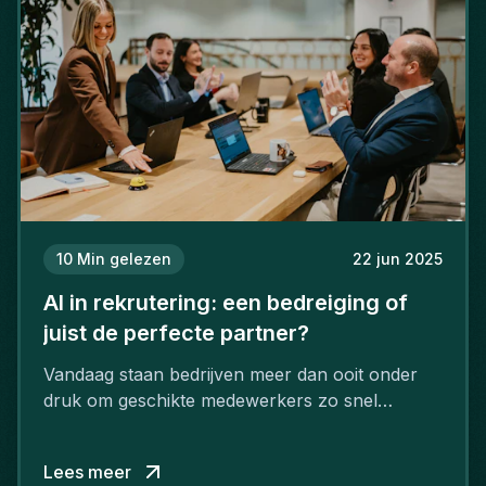
10
Min gelezen
22 jun 2025
AI in rekrutering: een bedreiging of
juist de perfecte partner?
Vandaag staan bedrijven meer dan ooit onder
druk om geschikte medewerkers zo snel
mogelijk aan te werven. Bedrijven ondervinden
in sectors zoals IT, engineering, finance en
Lees meer
digital marketing een steeds groter tekort aan