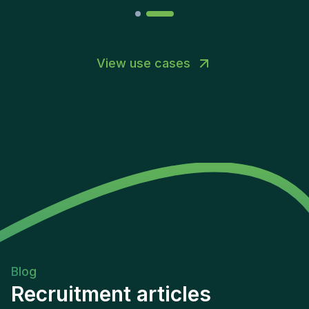
Success:This role is instrumental in strengthening
organizational resilience and ensuring that
technology and cyber risks are effectively
identified, managed, and mitigated. Success in this
View use cases
position is measured by the quality of risk
assessments delivered, the effectiveness of
remediation oversight, and the positive impact on
the organization's overall risk management
maturity.
Blog
Recruitment articles