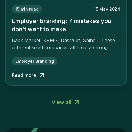
15
min read
15 May 2024
Employer branding: 7 mistakes you
don’t want to make
Back Market, KPMG, Dassault, Shine… These
different sized companies all have a strong
employer brand that ensures their
attractiveness and loyalty and makes their
Employer Branding
competitors pale by comparison.
Read more
View all