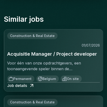
Similar jobs
Construction & Real Estate
01/07/2026
Acquisitie Manager / Project developer
Voor één van onze opdrachtgevers, een
toonaangevende speler binnen de
vastgoedinvesteringsmarkt, zijn wij op zoek naar
Permanent
Belgium
On site
een Investment Manager.In deze rol ben je
Job details
verantwoordelijk voor het identificeren, analyseren
en realiseren van nieuwe
investeringsopportuniteiten. Je beheert het
Construction & Real Estate
volledige acquisitieproces, van prospectie en