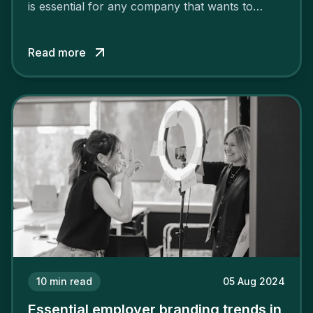
is essential for any company that wants to
support its attractiveness and promote loyalty
among its talent. While the reasons to build a
Read more
solid and positive employer brand are clear, you
cannot simply wave a magic wand for it to be
successful. It requires a series of actions.
10
min read
05 Aug 2024
Essential employer branding trends in