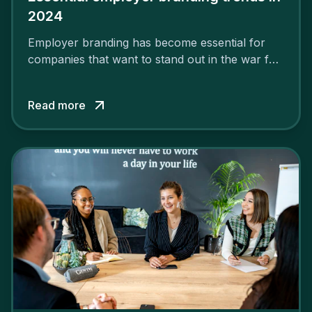
2024
Employer branding has become essential for
companies that want to stand out in the war for
talent. In 2024, your employer brand should be
authentic, embrace diversity and be flexible to
Read more
attract the best profiles.