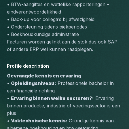
• BTW-aangiftes en wettelijke rapporteringen – 
eindverantwoordelijkheid
• Back-up voor collega’s bij afwezigheid
• Ondersteuning tijdens piekperiodes
• Boekhoudkundige administratie
Facturen worden gelinkt aan de stok dus ook SAP 
of andere ERP wel kunnen raadplegen.
Profile description
Gevraagde kennis en ervaring
• 
Opleidingsniveau:
 Professionele bachelor in 
een financiële richting
• 
Ervaring binnen welke sectoren?:
 Ervaring 
binnen productie, industrie of voedingssector is een 
plus
• 
Vaktechnische kennis:
 Grondige kennis van 
algemene boekhouding en btw-wetgeving