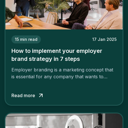
15
min read
17 Jan 2025
How to implement your employer
brand strategy in 7 steps
Employer branding is a marketing concept that
is essential for any company that wants to
support its attractiveness and promote loyalty
among its talent. While the reasons to build a
Read more
solid and positive employer brand are clear, you
cannot simply wave a magic wand for it to be
successful. It requires a series of actions.