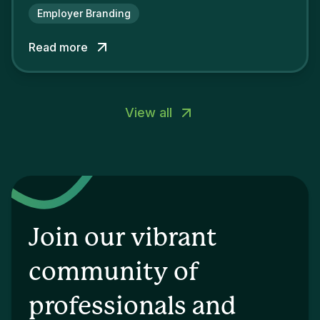
attractiveness and loyalty and makes their
Employer Branding
competitors pale by comparison.
Read more
View all
Join our vibrant
community of
professionals and