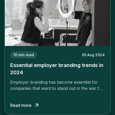
10
min read
05 Aug 2024
Essential employer branding trends in
2024
Employer branding has become essential for
companies that want to stand out in the war for
talent. In 2024, your employer brand should be
authentic, embrace diversity and be flexible to
Read more
attract the best profiles.