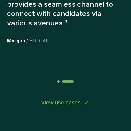
with the right candidates. The
people we've recruited are still
here, and personally I'm very
happy with the new additions to
the team.
”
Joakin
/
Deputy-AMLCO
,
PPS
View use cases