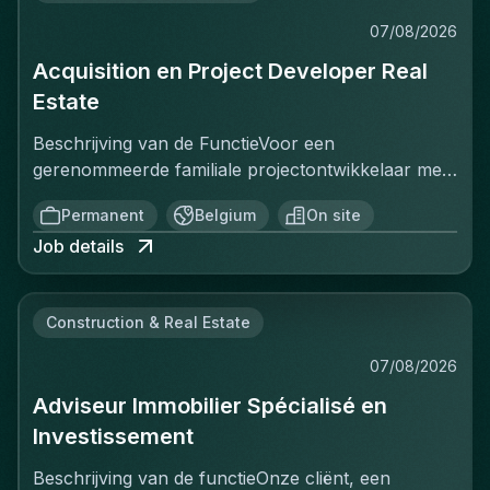
07/08/2026
Acquisition en Project Developer Real
Estate
Beschrijving van de FunctieVoor een
gerenommeerde familiale projectontwikkelaar met
een sterke positie op de Belgische vastgoedmarkt,
Permanent
Belgium
On site
zoekt een ervaren Projectontwikkelaar die
Job details
onmiddellijk impact kan maken. In deze rol ben je
verantwoordelijk voor het identificeren, acquisitie
en ontwikkeling van vastgoedprojecten in
Construction & Real Estate
verschillende segmenten: residentieel, kantoren,
retail en studentenhuisvesting. Je werkt nauw
07/08/2026
samen met stakeholders zoals eigenaars,
Adviseur Immobilier Spécialisé en
gemeenten, investeerders en architecten om
projecten van concept tot realisatie tot een
Investissement
succesvol einde te brengen. Je bent het
Beschrijving van de functieOnze cliënt, een
aanspreekpunt voor complexe onderhandelingen