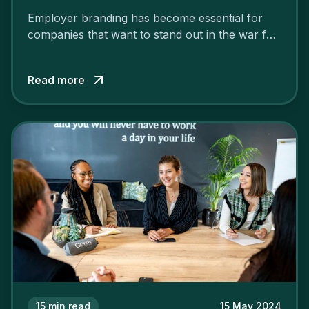
Employer branding has become essential for
companies that want to stand out in the war for
talent. In 2024, your employer brand should be
authentic, embrace diversity and be flexible to
Read more
attract the best profiles.
15
min read
15 May 2024