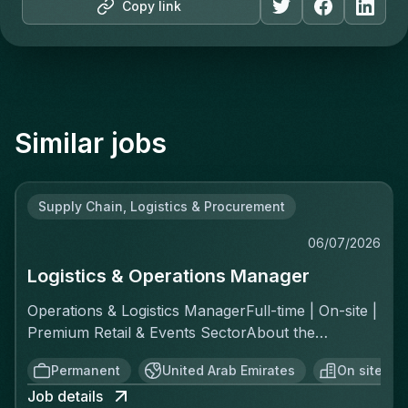
Copy link
Similar jobs
Supply Chain, Logistics & Procurement
06/07/2026
Logistics & Operations Manager
Operations & Logistics ManagerFull-time | On-site |
Premium Retail & Events SectorAbout the
RoleYou'll own the complete logistics chain for a
Permanent
United Arab Emirates
On site
fast-moving, asset-light operation across two
Job details
distinct channels: ecommerce fulfillment and