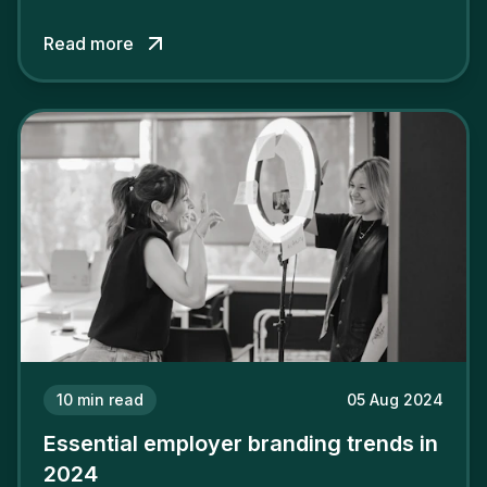
among its talent. While the reasons to build a
Read more
solid and positive employer brand are clear, you
cannot simply wave a magic wand for it to be
successful. It requires a series of actions.
10
min read
05 Aug 2024
Essential employer branding trends in
2024