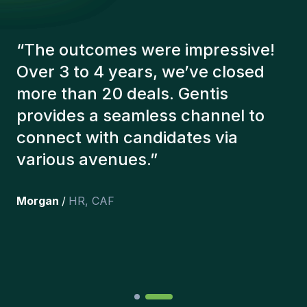
“
The Gentis consultants have
always taken a number of factors
into account in order to present us
with the right candidates. The
people we've recruited are still
here, and personally I'm very
happy with the new additions to
the team.
”
Joakin
/
Deputy-AMLCO
,
PPS