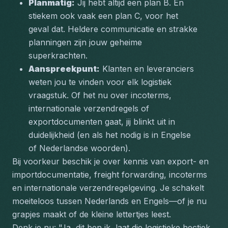
Planmatig:
 Jij hebt altijd een plan B. En 
stiekem ook vaak een plan C, voor het 
geval dat. Heldere communicatie en strakke 
planningen zijn jouw geheime 
superkrachten.  
Aanspreekpunt:
 Klanten en leveranciers 
weten jou te vinden voor elk logistiek 
vraagstuk. Of het nu over incoterms, 
internationale verzendregels of 
exportdocumenten gaat, jij blinkt uit in 
duidelijkheid (en als het nodig is in Engelse 
of Nederlandse woorden).  
Bij voorkeur beschik je over kennis van export- en 
importdocumentatie, freight forwarding, incoterms 
en internationale verzendregelgeving. Je schakelt 
moeiteloos tussen Nederlands en Engels—of je nu 
grapjes maakt of de kleine lettertjes leest.
Denk je nu: 
"Ja, dit ben ik, laat die logistieke hectiek 