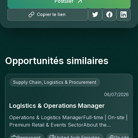
Postuler
Copier le lien
Opportunités similaires
Supply Chain, Logistics & Procurement
06/07/2026
Logistics & Operations Manager
Operations & Logistics ManagerFull-time | On-site |
Premium Retail & Events SectorAbout the
RoleYou'll own the complete logistics chain for a
Permanent
United Arab Emirates
On site