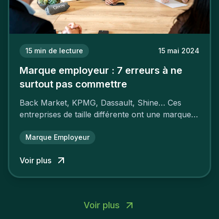
15
min de lecture
15 mai 2024
Marque employeur : 7 erreurs à ne
surtout pas commettre
Back Market, KPMG, Dassault, Shine… Ces
entreprises de taille différente ont une marque
employeur forte leur garantissant une
attractivité et une fidélisation à faire pâlir leurs
Marque Employeur
concurrents.
Voir plus
Voir plus