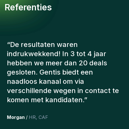
Referenties
“
De consultants van Gentis
hebben altijd rekening gehouden
met een aantal factoren om ons de
juiste kandidaten voor te stellen.
De kandidaten die we hebben
aangeworven, werken nog steeds
bij ons en persoonlijk ben ik erg
tevreden dat we ze onlangs in ons
team hebben opgenomen.
”