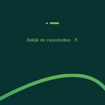
Joakin
/
Deputy-AMLCO
,
PPS
Bekijk de casestudies