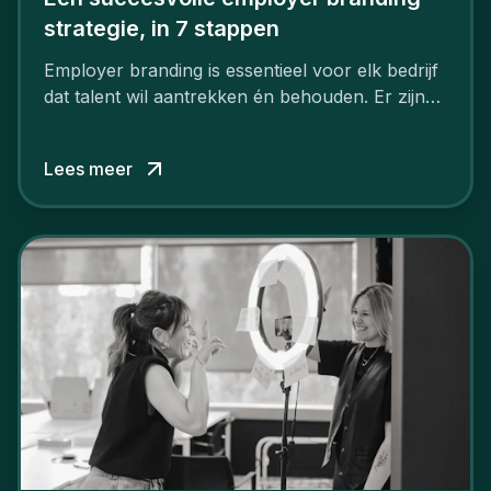
strategie, in 7 stappen
Employer branding is essentieel voor elk bedrijf
dat talent wil aantrekken én behouden. Er zijn
tal van goede redenen om een sterk merk als
werkgever uit te bouwen. Maar zoiets doe je
Lees meer
niet van vandaag op morgen. Hoe pak je dat
aan, starten met employer branding?