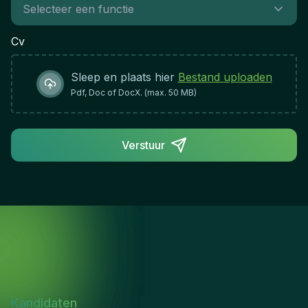
Success:This role is central to maintaining
organizational integrity and regulatory compliance
Cv
across a diverse portfolio. Success is measured by
the quality of insights delivered, the effectiveness
Sleep en plaats hier
Bestand uploaden
of risk identification, and the tangible contribution
to governance maturity and stakeholder
Pdf, Doc of DocX. (max. 50 MB)
confidence.
Verstuur
Kandidaten