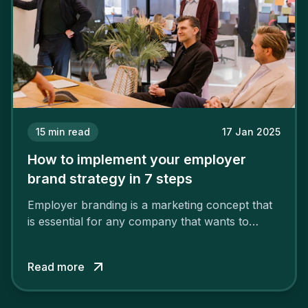
15
min read
17 Jan 2025
How to implement your employer
brand strategy in 7 steps
Employer branding is a marketing concept that
is essential for any company that wants to
support its attractiveness and promote loyalty
among its talent. While the reasons to build a
Read more
solid and positive employer brand are clear, you
cannot simply wave a magic wand for it to be
successful. It requires a series of actions.