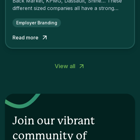
Back Market, KPMG, Dassault, Shine… These
different sized companies all have a strong
employer brand that ensures their
attractiveness and loyalty and makes their
Employer Branding
competitors pale by comparison.
Read more
View all
Join our vibrant
community of