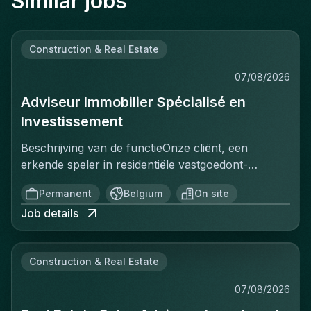
Similar jobs
Construction & Real Estate
07/08/2026
Adviseur Immobilier Spécialisé en
Investissement
Beschrijving van de functieOnze cliënt, een
erkende speler in residentiële vastgoedont­
wikkeling, zoekt een Adviseur Immobilier
Permanent
Belgium
On site
gespecialiseerd in vastgoedbelegging om het
Job details
commerciële team te versterken. In deze functie
bent u verantwoordelijk voor de commercialisering
van een portefeuille van beleggingsprojecten,
Construction & Real Estate
voornamelijk gelegen in Brussel en Antwerpen. U
begeleidt klanten van A tot Z in hun
07/08/2026
verwervingsproces, waarbij u een sterke