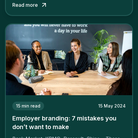
Read more
attract the best profiles.
15
min read
15 May 2024
Employer branding: 7 mistakes you
don’t want to make