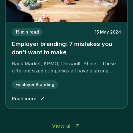
15
min read
15 May 2024
Employer branding: 7 mistakes you
don’t want to make
Back Market, KPMG, Dassault, Shine… These
different sized companies all have a strong
employer brand that ensures their
attractiveness and loyalty and makes their
Employer Branding
competitors pale by comparison.
Read more
View all