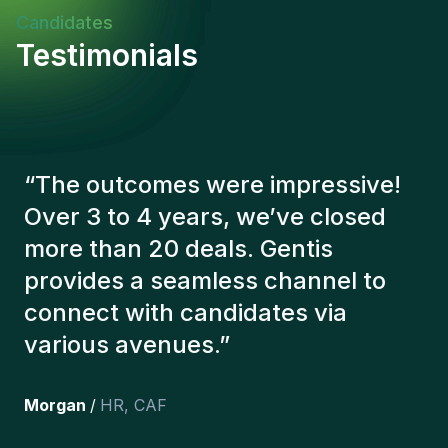
Candidates
Testimonials
“
The Gentis consultants have
always taken a number of factors
into account in order to present us
with the right candidates. The
people we've recruited are still
here, and personally I'm very
happy with the new additions to
the team.
”