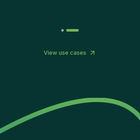
Joakin
/
Deputy-AMLCO
,
PPS
View use cases