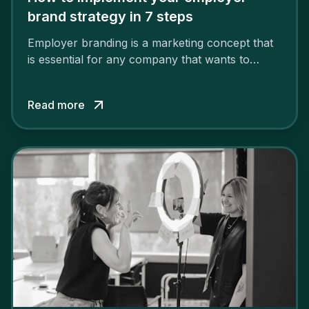
brand strategy in 7 steps
Employer branding is a marketing concept that
is essential for any company that wants to
support its attractiveness and promote loyalty
among its talent. While the reasons to build a
Read more
solid and positive employer brand are clear, you
cannot simply wave a magic wand for it to be
successful. It requires a series of actions.