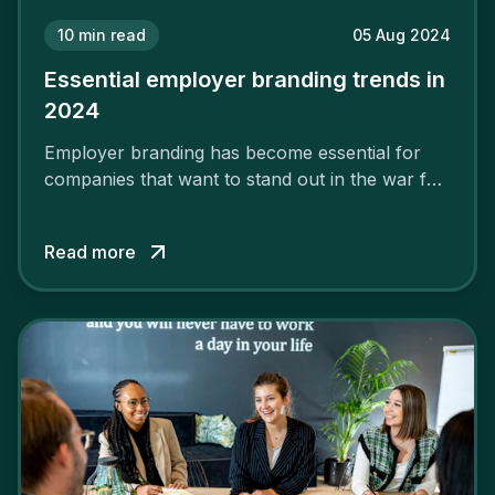
10
min read
05 Aug 2024
Essential employer branding trends in
2024
Employer branding has become essential for
companies that want to stand out in the war for
talent. In 2024, your employer brand should be
authentic, embrace diversity and be flexible to
Read more
attract the best profiles.