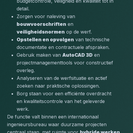
budgetcontrole, veiligheid en kwaliteit tot in 
detail.
Zorgen voor naleving van 
bouwvoorschriften
 en 
veiligheidsnormen
 op de werf.
Opstellen en opvolgen
 van technische 
documentatie en contractuele afspraken.
Gebruik maken van 
AutoCAD 3D
 en 
projectmanagementtools voor constructief 
overleg.
Analyseren van de werfsituatie en actief 
zoeken naar praktische oplossingen.
Borg staan voor een efficiënte overdracht 
en kwaliteitscontrole van het geleverde 
werk.
De functie valt binnen een 
internationaal 
ingenieursbureau
 waar duurzame projecten 
centraal staan, met ruimte voor 
hybride werken