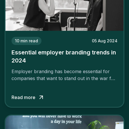
10
min read
05 Aug 2024
Essential employer branding trends in
2024
Employer branding has become essential for
companies that want to stand out in the war for
talent. In 2024, your employer brand should be
authentic, embrace diversity and be flexible to
Read more
attract the best profiles.