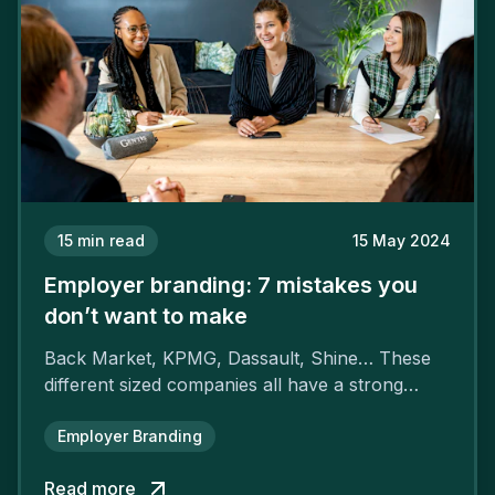
15
min read
15 May 2024
Employer branding: 7 mistakes you
don’t want to make
Back Market, KPMG, Dassault, Shine… These
different sized companies all have a strong
employer brand that ensures their
attractiveness and loyalty and makes their
Employer Branding
competitors pale by comparison.
Read more