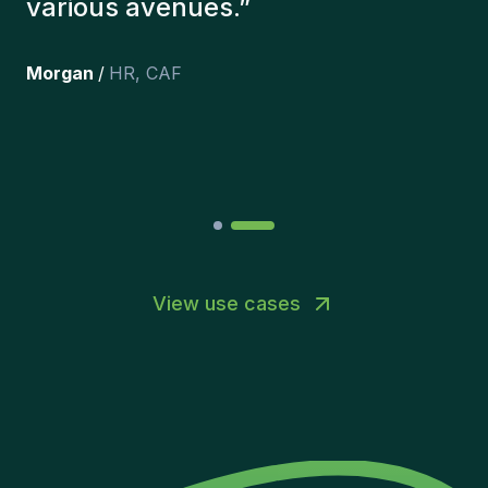
here, and personally I'm very
happy with the new additions to
the team.
”
Joakin
/
Deputy-AMLCO
,
PPS
View use cases