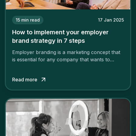
15
min read
17 Jan 2025
How to implement your employer
brand strategy in 7 steps
Employer branding is a marketing concept that
is essential for any company that wants to
support its attractiveness and promote loyalty
among its talent. While the reasons to build a
Read more
solid and positive employer brand are clear, you
cannot simply wave a magic wand for it to be
successful. It requires a series of actions.