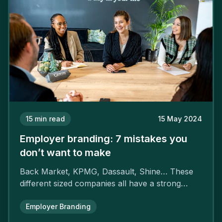
15
min read
15 May 2024
Employer branding: 7 mistakes you
don’t want to make
Back Market, KPMG, Dassault, Shine… These
different sized companies all have a strong
employer brand that ensures their
attractiveness and loyalty and makes their
Employer Branding
competitors pale by comparison.