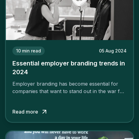
10
min read
05 Aug 2024
Essential employer branding trends in
2024
Employer branding has become essential for
companies that want to stand out in the war for
talent. In 2024, your employer brand should be
authentic, embrace diversity and be flexible to
Read more
attract the best profiles.