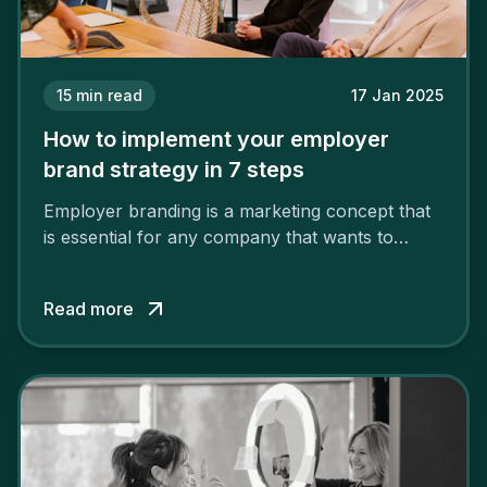
15
min read
17 Jan 2025
How to implement your employer
brand strategy in 7 steps
Employer branding is a marketing concept that
is essential for any company that wants to
support its attractiveness and promote loyalty
among its talent. While the reasons to build a
Read more
solid and positive employer brand are clear, you
cannot simply wave a magic wand for it to be
successful. It requires a series of actions.