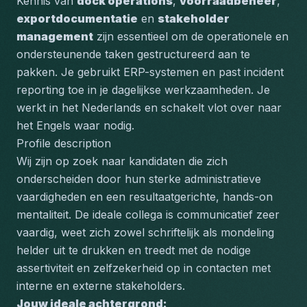
Kennis van 
dock operations
, 
voorraadbeheer
, 
exportdocumentatie
 en 
stakeholder 
management
 zijn essentieel om de operationele en 
ondersteunende taken gestructureerd aan te 
pakken. Je gebruikt 
ERP-systemen
 en past 
incident 
reporting
 toe in je dagelijkse werkzaamheden. Je 
werkt in het Nederlands en schakelt vlot over naar 
het Engels waar nodig.
Profile description
Wij zijn op zoek naar kandidaten die zich 
onderscheiden door hun sterke administratieve 
vaardigheden en een resultaatgerichte, hands-on 
mentaliteit. De ideale collega is communicatief zeer 
vaardig, weet zich zowel schriftelijk als mondeling 
helder uit te drukken en treedt met de nodige 
assertiviteit en zelfzekerheid op in contacten met 
interne en externe stakeholders.
Jouw ideale achtergrond: