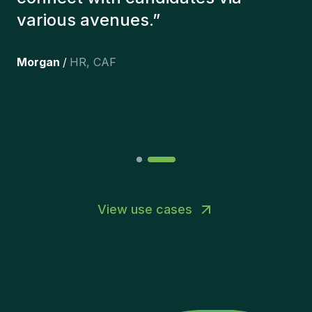
here, and personally I'm very
happy with the new additions to
the team.
”
Joakin
/
Deputy-AMLCO
,
PPS
View use cases