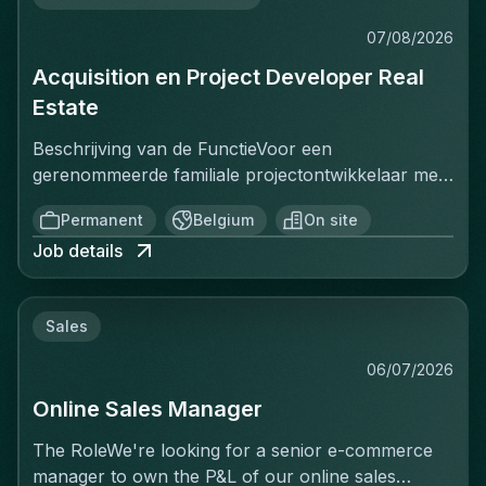
07/08/2026
Acquisition en Project Developer Real
Estate
Beschrijving van de FunctieVoor een
gerenommeerde familiale projectontwikkelaar met
een sterke positie op de Belgische vastgoedmarkt,
Permanent
Belgium
On site
zoekt een ervaren Projectontwikkelaar die
Job details
onmiddellijk impact kan maken. In deze rol ben je
verantwoordelijk voor het identificeren, acquisitie
en ontwikkeling van vastgoedprojecten in
Sales
verschillende segmenten: residentieel, kantoren,
retail en studentenhuisvesting. Je werkt nauw
06/07/2026
samen met stakeholders zoals eigenaars,
Online Sales Manager
gemeenten, investeerders en architecten om
projecten van concept tot realisatie tot een
The RoleWe're looking for a senior e-commerce
succesvol einde te brengen. Je bent het
manager to own the P&L of our online sales