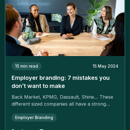
15
min read
15 May 2024
Employer branding: 7 mistakes you
don’t want to make
Back Market, KPMG, Dassault, Shine… These
different sized companies all have a strong
employer brand that ensures their
attractiveness and loyalty and makes their
Employer Branding
competitors pale by comparison.