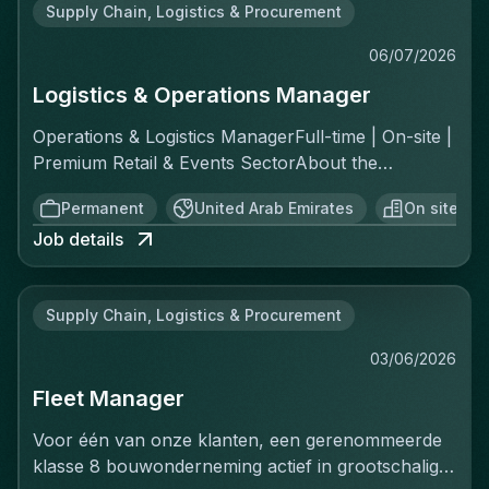
Supply Chain, Logistics & Procurement
06/07/2026
Logistics & Operations Manager
Operations & Logistics ManagerFull-time | On-site |
Premium Retail & Events SectorAbout the
RoleYou'll own the complete logistics chain for a
Permanent
United Arab Emirates
On site
fast-moving, asset-light operation across two
Job details
distinct channels: ecommerce fulfillment and
offline private events. This is a greenfield
opportunity—there's no existing playbook, which
Supply Chain, Logistics & Procurement
means you'll build the standard operating
procedures, implement controls, and create the
03/06/2026
reporting structure from scratch. You report
Fleet Manager
directly to the Chief Operating Officer and will be
the operational backbone of everything that
Voor één van onze klanten, een gerenommeerde
moves.Key ResponsibilitiesInbound & Inventory
klasse 8 bouwonderneming actief in grootschalige
ControlReceive and validate all inbound stock