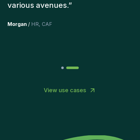
here, and personally I'm very
happy with the new additions to
the team.
”
Joakin
/
Deputy-AMLCO
,
PPS
View use cases