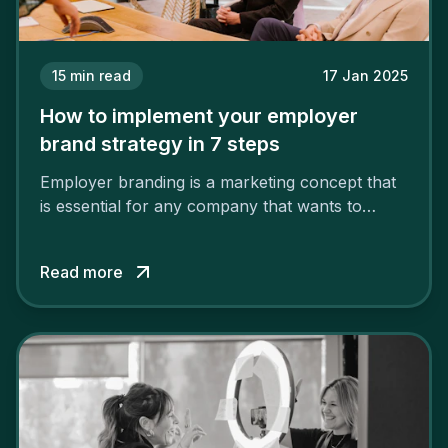
15
min read
17 Jan 2025
How to implement your employer
brand strategy in 7 steps
Employer branding is a marketing concept that
is essential for any company that wants to
support its attractiveness and promote loyalty
among its talent. While the reasons to build a
Read more
solid and positive employer brand are clear, you
cannot simply wave a magic wand for it to be
successful. It requires a series of actions.