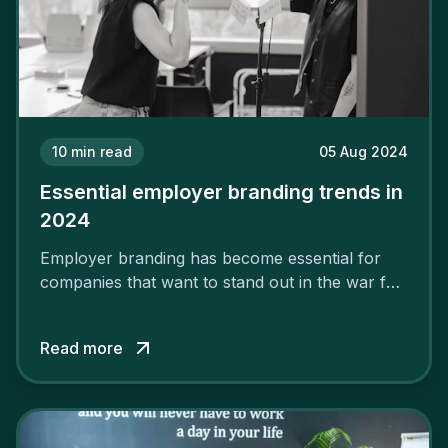
10
min read
05 Aug 2024
Essential employer branding trends in
2024
Employer branding has become essential for
companies that want to stand out in the war for
talent. In 2024, your employer brand should be
authentic, embrace diversity and be flexible to
Read more
attract the best profiles.