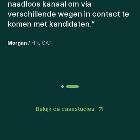
De kandidaten die we hebben
aangeworven, werken nog steeds
bij ons en persoonlijk ben ik erg
tevreden dat we ze onlangs in ons
team hebben opgenomen.
”
Joakin
/
Deputy-AMLCO
,
PPS
Bekijk de casestudies