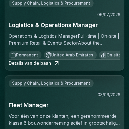
Supply Chain, Logistics & Procurement
06/07/2026
Logistics & Operations Manager
Operations & Logistics ManagerFull-time | On-site |
Premium Retail & Events SectorAbout the
RoleYou'll own the complete logistics chain for a
Permanent
United Arab Emirates
On site
fast-moving, asset-light operation across two
Details van de baan
distinct channels: ecommerce fulfillment and
offline private events. This is a greenfield
opportunity—there's no existing playbook, which
Supply Chain, Logistics & Procurement
means you'll build the standard operating
procedures, implement controls, and create the
03/06/2026
reporting structure from scratch. You report
Fleet Manager
directly to the Chief Operating Officer and will be
the operational backbone of everything that
Voor één van onze klanten, een gerenommeerde
moves.Key ResponsibilitiesInbound & Inventory
klasse 8 bouwonderneming actief in grootschalige
ControlReceive and validate all inbound stock