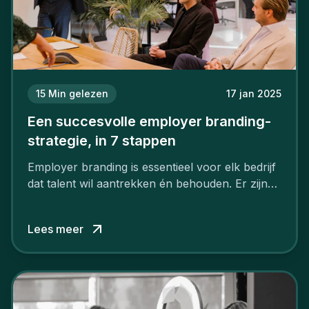
15
Min gelezen
17 jan 2025
Een succesvolle employer branding-
strategie, in 7 stappen
Employer branding is essentieel voor elk bedrijf
dat talent wil aantrekken én behouden. Er zijn
tal van goede redenen om een sterk merk als
werkgever uit te bouwen. Maar zoiets doe je
Lees meer
niet van vandaag op morgen. Hoe pak je dat
aan, starten met employer branding?