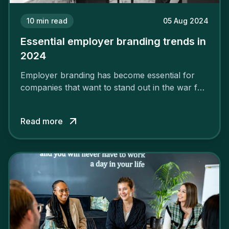
10
min read
05 Aug 2024
Essential employer branding trends in
2024
Employer branding has become essential for
companies that want to stand out in the war for
talent. In 2024, your employer brand should be
authentic, embrace diversity and be flexible to
Read more
attract the best profiles.