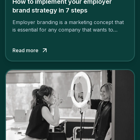
How to implement your employer
brand strategy in 7 steps
Employer branding is a marketing concept that
is essential for any company that wants to
support its attractiveness and promote loyalty
among its talent. While the reasons to build a
Read more
solid and positive employer brand are clear, you
cannot simply wave a magic wand for it to be
successful. It requires a series of actions.