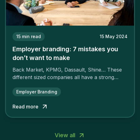
15
min read
15 May 2024
Employer branding: 7 mistakes you
don’t want to make
Back Market, KPMG, Dassault, Shine… These
different sized companies all have a strong
employer brand that ensures their
attractiveness and loyalty and makes their
Employer Branding
competitors pale by comparison.
Read more
View all