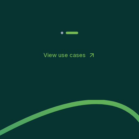
Joakin
/
Deputy-AMLCO
,
PPS
View use cases