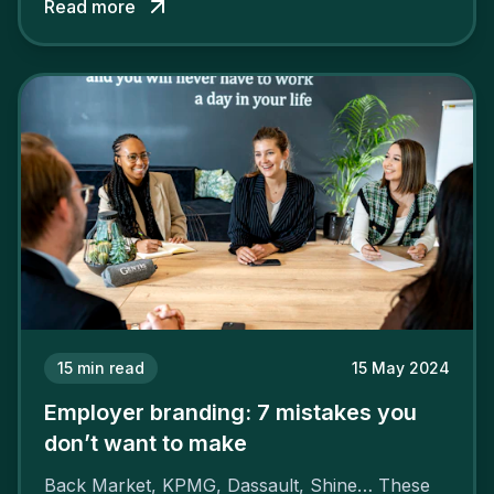
Read more
attract the best profiles.
15
min read
15 May 2024
Employer branding: 7 mistakes you
don’t want to make
Back Market, KPMG, Dassault, Shine… These