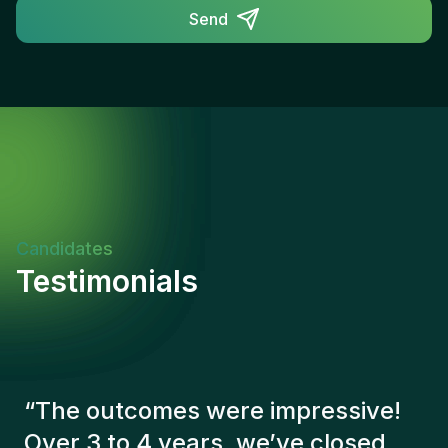
Send
Candidates
Testimonials
“
The Gentis consultants have
always taken a number of factors