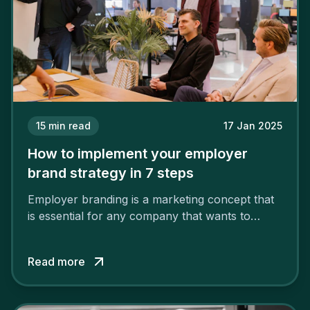
15
min read
17 Jan 2025
How to implement your employer
brand strategy in 7 steps
Employer branding is a marketing concept that
is essential for any company that wants to
support its attractiveness and promote loyalty
among its talent. While the reasons to build a
Read more
solid and positive employer brand are clear, you
cannot simply wave a magic wand for it to be
successful. It requires a series of actions.