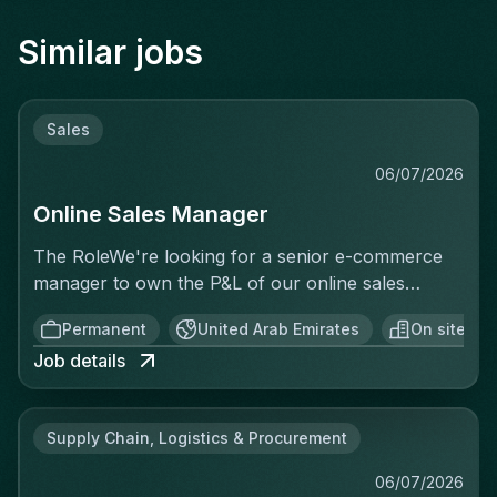
Similar jobs
Sales
06/07/2026
Online Sales Manager
The RoleWe're looking for a senior e-commerce
manager to own the P&L of our online sales
activity end to end — not just execute
Permanent
United Arab Emirates
On site
operationally, but be accountable for the revenue
Job details
generated. This isn't a merchandising or
catalogue-upload role. You'll treat every sale as a
business you're running: setting targets, analyzing
Supply Chain, Logistics & Procurement
performance in real time, identifying why
conversion is or isn't happening, and acting on it
06/07/2026
before, during, and after the sale. You'll have full