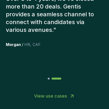
into account in order to present us
with the right candidates. The
people we've recruited are still
here, and personally I'm very
happy with the new additions to
the team.
”
Joakin
/
Deputy-AMLCO
,
PPS
View use cases