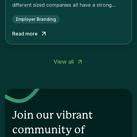
different sized companies all have a strong
employer brand that ensures their
attractiveness and loyalty and makes their
Employer Branding
competitors pale by comparison.
Read more
View all
Join our vibrant
community of