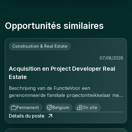
Opportunités similaires
Construction & Real Estate
07/08/2026
Acquisition en Project Developer Real
Estate
Beschrijving van de FunctieVoor een
gerenommeerde familiale projectontwikkelaar met
een sterke positie op de Belgische vastgoedmarkt,
Permanent
Belgium
On site
zoekt een ervaren Projectontwikkelaar die
Détails du poste
onmiddellijk impact kan maken. In deze rol ben je
verantwoordelijk voor het identificeren, acquisitie
en ontwikkeling van vastgoedprojecten in