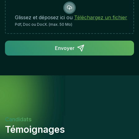
ability to engage effectively with stakeholders
across organizational boundariesProactive mindset
with the ability to identify emerging trends and
Glissez et déposez ici ou
Téléchargez un fichier
potential areas of concernCommitment to
Pdf, Doc ou DocX. (max. 50 Mo)
accuracy, integrity, and maintaining
comprehensive documentationCollaborative
approach to supporting continuous improvement
Envoyer
and organizational resilienceRole Impact &
Success:This role is central to maintaining
organizational integrity and regulatory compliance
across a diverse portfolio. Success is measured by
the quality of insights delivered, the effectiveness
of risk identification, and the tangible contribution
to governance maturity and stakeholder
confidence.
Candidats
Témoignages