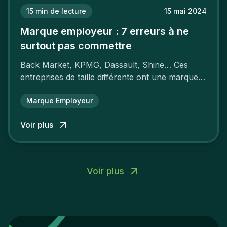
15
min de lecture
15 mai 2024
Marque employeur : 7 erreurs à ne
surtout pas commettre
Back Market, KPMG, Dassault, Shine… Ces
entreprises de taille différente ont une marque
employeur forte leur garantissant une
attractivité et une fidélisation à faire pâlir leurs
Marque Employeur
concurrents.
Voir plus
Voir plus