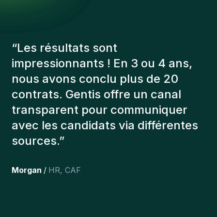
“
Les consultants Gentis ont
toujours tenu compte de plusieurs
éléments afin de nous présenter
les bons candidats. Les personnes
que l'on a recruté sont toujours là
et personnellement,je suis très
content des personnes qu’on a
récemment inclus dans l’équipe.
”
Joakin
/
Deputy-AMLCO
,
PPS