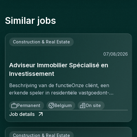
Similar jobs
Construction & Real Estate
07/08/2026
Adviseur Immobilier Spécialisé en
Investissement
Beschrijving van de functieOnze cliënt, een
erkende speler in residentiële vastgoedont­
wikkeling, zoekt een Adviseur Immobilier
Permanent
Belgium
On site
gespecialiseerd in vastgoedbelegging om het
Job details
commerciële team te versterken. In deze functie
bent u verantwoordelijk voor de commercialisering
van een portefeuille van beleggingsprojecten,
Construction & Real Estate
voornamelijk gelegen in Brussel en Antwerpen. U