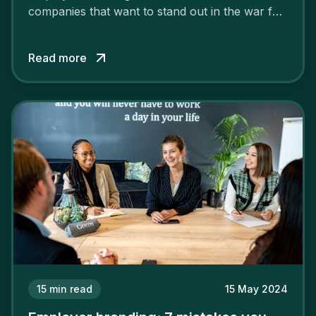
companies that want to stand out in the war for
talent. In 2024, your employer brand should be
authentic, embrace diversity and be flexible to
Read more
attract the best profiles.
15
min read
15 May 2024