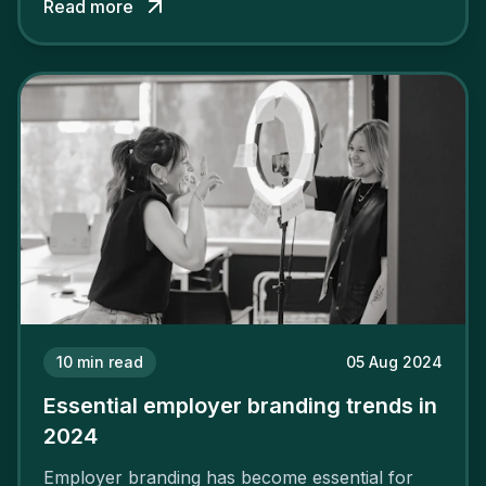
Read more
solid and positive employer brand are clear, you
cannot simply wave a magic wand for it to be
successful. It requires a series of actions.
10
min read
05 Aug 2024
Essential employer branding trends in
2024
Employer branding has become essential for