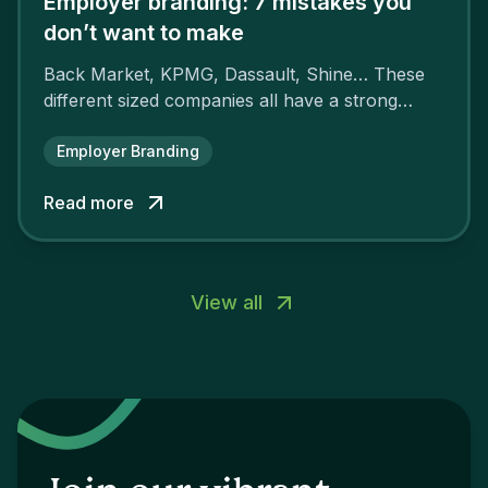
Employer branding: 7 mistakes you
don’t want to make
Back Market, KPMG, Dassault, Shine… These
different sized companies all have a strong
employer brand that ensures their
attractiveness and loyalty and makes their
Employer Branding
competitors pale by comparison.
Read more
View all