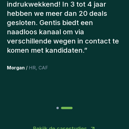
hebben altijd rekening gehouden
met een aantal factoren om ons de
juiste kandidaten voor te stellen.
De kandidaten die we hebben
aangeworven, werken nog steeds
bij ons en persoonlijk ben ik erg
tevreden dat we ze onlangs in ons
team hebben opgenomen.
”
Joakin
/
Deputy-AMLCO
,
PPS
Bekijk de casestudies