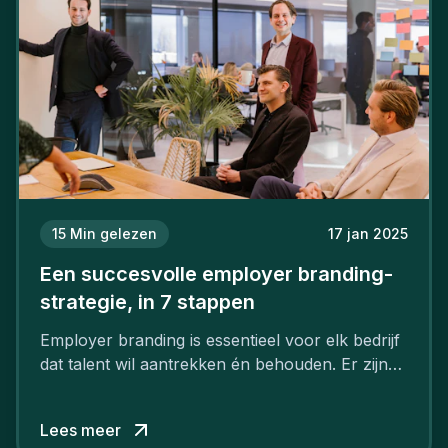
15
Min gelezen
17 jan 2025
Een succesvolle employer branding-
strategie, in 7 stappen
Employer branding is essentieel voor elk bedrijf
dat talent wil aantrekken én behouden. Er zijn
tal van goede redenen om een sterk merk als
werkgever uit te bouwen. Maar zoiets doe je
Lees meer
niet van vandaag op morgen. Hoe pak je dat