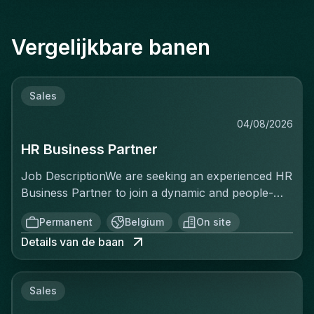
Vergelijkbare banen
Sales
04/08/2026
HR Business Partner
Job DescriptionWe are seeking an experienced HR
Business Partner to join a dynamic and people-
centric organization where HR plays a strategic
Permanent
Belgium
On site
role in driving business success. In this position,
Details van de baan
you will serve as a trusted advisor to senior
management and department leaders, translating
complex business needs into impactful HR
Sales
strategies and initiatives. You will partner closely
with HR Centers of Excellence across Talent