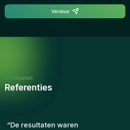
Verstuur
Kandidaten
Referenties
“
De consultants van Gentis