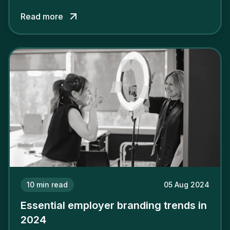
among its talent. While the reasons to build a
Read more
solid and positive employer brand are clear, you
cannot simply wave a magic wand for it to be
successful. It requires a series of actions.
10
min read
05 Aug 2024
Essential employer branding trends in
2024