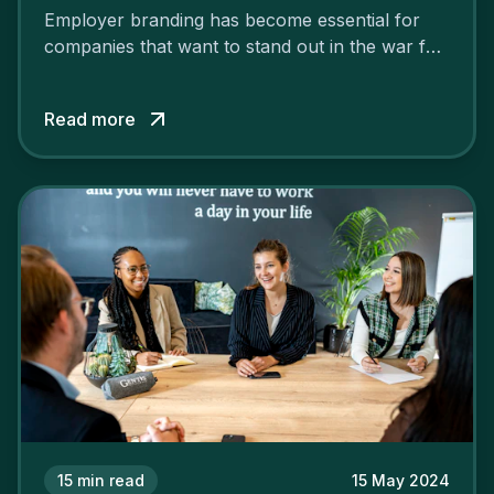
Employer branding has become essential for
companies that want to stand out in the war for
talent. In 2024, your employer brand should be
authentic, embrace diversity and be flexible to
Read more
attract the best profiles.
15
min read
15 May 2024