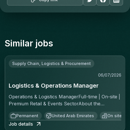
Similar jobs
Supply Chain, Logistics & Procurement
06/07/2026
Logistics & Operations Manager
Operations & Logistics ManagerFull-time | On-site |
Premium Retail & Events SectorAbout the
RoleYou'll own the complete logistics chain for a
Permanent
United Arab Emirates
On site
fast-moving, asset-light operation across two
Job details
distinct channels: ecommerce fulfillment and