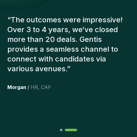
“
The Gentis consultants have
always taken a number of factors
into account in order to present us
with the right candidates. The
people we've recruited are still
here, and personally I'm very
happy with the new additions to
the team.
”
Joakin
/
Deputy-AMLCO
,
PPS