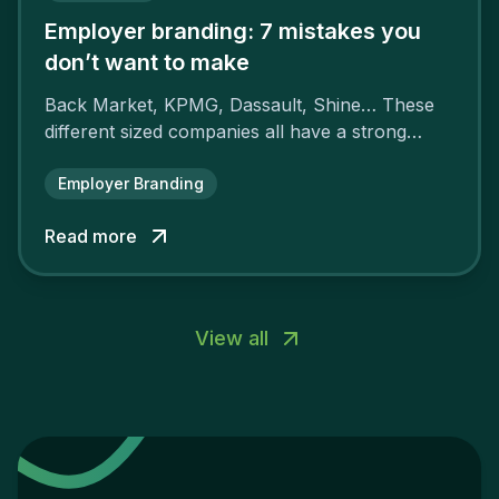
Employer branding: 7 mistakes you
don’t want to make
Back Market, KPMG, Dassault, Shine… These
different sized companies all have a strong
employer brand that ensures their
attractiveness and loyalty and makes their
Employer Branding
competitors pale by comparison.
Read more
View all