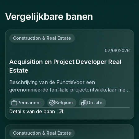
Vergelijkbare banen
Construction & Real Estate
07/08/2026
Acquisition en Project Developer Real
Estate
Beschrijving van de FunctieVoor een
gerenommeerde familiale projectontwikkelaar met
een sterke positie op de Belgische vastgoedmarkt,
Permanent
Belgium
On site
zoekt een ervaren Projectontwikkelaar die
Details van de baan
onmiddellijk impact kan maken. In deze rol ben je
verantwoordelijk voor het identificeren, acquisitie
en ontwikkeling van vastgoedprojecten in
Construction & Real Estate
verschillende segmenten: residentieel, kantoren,