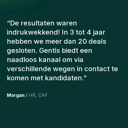
“
De consultants van Gentis
hebben altijd rekening gehouden
met een aantal factoren om ons de
juiste kandidaten voor te stellen.
De kandidaten die we hebben
aangeworven, werken nog steeds
bij ons en persoonlijk ben ik erg
tevreden dat we ze onlangs in ons
team hebben opgenomen.
”
Joakin
/
Deputy-AMLCO
,
PPS