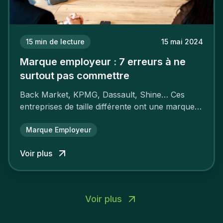
15
min de lecture
15 mai 2024
Marque employeur : 7 erreurs à ne
surtout pas commettre
Back Market, KPMG, Dassault, Shine… Ces
entreprises de taille différente ont une marque
employeur forte leur garantissant une
attractivité et une fidélisation à faire pâlir leurs
Marque Employeur
concurrents.
Voir plus
Voir plus