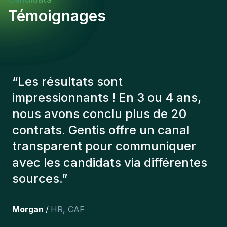
Témoignages
“
Les consultants Gentis ont
toujours tenu compte de plusieurs
éléments afin de nous présenter
les bons candidats. Les personnes
que l'on a recruté sont toujours là
et personnellement,je suis très
content des personnes qu’on a
récemment inclus dans l’équipe.
”
Joakin
/
Deputy-AMLCO
,
PPS