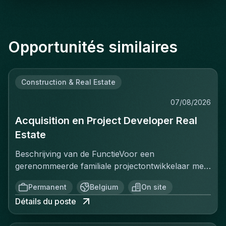
Opportunités similaires
Construction & Real Estate
07/08/2026
Acquisition en Project Developer Real
Estate
Beschrijving van de FunctieVoor een
gerenommeerde familiale projectontwikkelaar met
een sterke positie op de Belgische vastgoedmarkt,
Permanent
Belgium
On site
zoekt een ervaren Projectontwikkelaar die
Détails du poste
onmiddellijk impact kan maken. In deze rol ben je
verantwoordelijk voor het identificeren, acquisitie