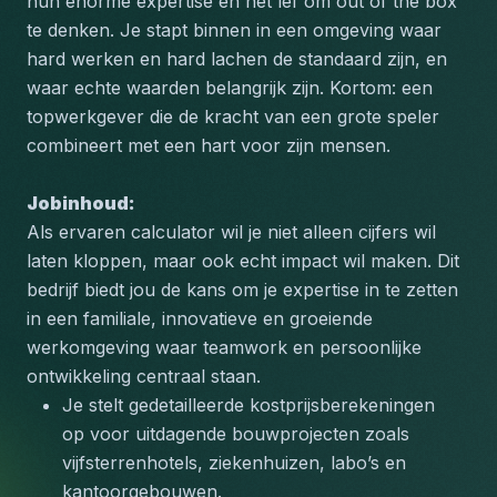
hun enorme expertise en het lef om out of the box 
te denken. Je stapt binnen in een omgeving waar 
hard werken en hard lachen de standaard zijn, en 
waar echte waarden belangrijk zijn. Kortom: een 
topwerkgever die de kracht van een grote speler 
combineert met een hart voor zijn mensen.
Jobinhoud:
Als ervaren calculator wil je niet alleen cijfers wil 
laten kloppen, maar ook echt impact wil maken. Dit 
bedrijf biedt jou de kans om je expertise in te zetten 
in een familiale, innovatieve en groeiende 
werkomgeving waar teamwork en persoonlijke 
ontwikkeling centraal staan.
Je stelt gedetailleerde kostprijsberekeningen 
op voor uitdagende bouwprojecten zoals 
vijfsterrenhotels, ziekenhuizen, labo’s en 
kantoorgebouwen.