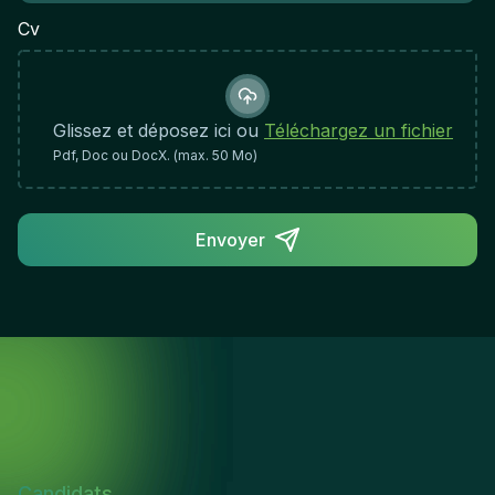
détailsExcellentes capacités de communication et
Cv
comportement professionnel avec les clients et les
collèguesAutonome et capable de travailler de
manière indépendante avec une supervision
minimaleFiable, ponctuel et engagé à fournir des
Glissez et déposez ici ou
Téléchargez un fichier
résultats de haute qualitéAdaptabilité et volonté de
Pdf, Doc ou DocX. (max. 50 Mo)
se déplacer sur différents sites clients dans la
région de BruxellesEngagement envers la sécurité,
les normes de qualité et le développement
Envoyer
professionnel continuImpact du rôle et critères de
succès :Vous jouerez un rôle critique pour garantir
que les installations HVAC répondent aux normes
de performance et aux attentes des clients. Votre
expertise technique et votre dévouement à la
qualité contribueront directement au déploiement
réussi des systèmes de contrôle climatique dans la
région de Bruxelles.
Candidats