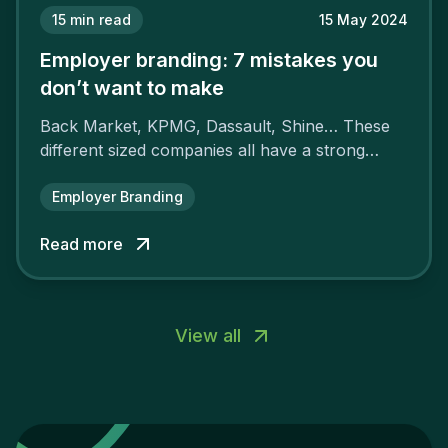
15
min read
15 May 2024
Employer branding: 7 mistakes you
don’t want to make
Back Market, KPMG, Dassault, Shine… These
different sized companies all have a strong
employer brand that ensures their
attractiveness and loyalty and makes their
Employer Branding
competitors pale by comparison.
Read more
View all