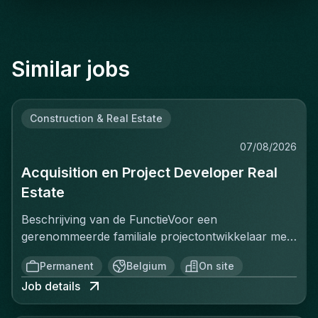
Similar jobs
Construction & Real Estate
07/08/2026
Acquisition en Project Developer Real
Estate
Beschrijving van de FunctieVoor een
gerenommeerde familiale projectontwikkelaar met
een sterke positie op de Belgische vastgoedmarkt,
Permanent
Belgium
On site
zoekt een ervaren Projectontwikkelaar die
Job details
onmiddellijk impact kan maken. In deze rol ben je
verantwoordelijk voor het identificeren, acquisitie