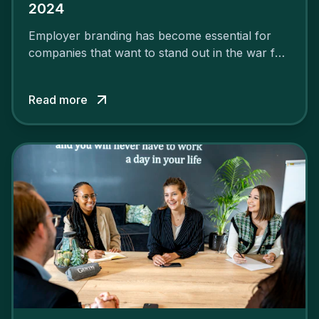
2024
Employer branding has become essential for
companies that want to stand out in the war for
talent. In 2024, your employer brand should be
authentic, embrace diversity and be flexible to
Read more
attract the best profiles.