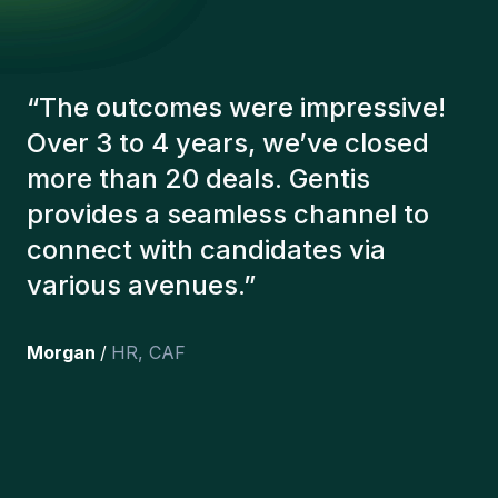
“
The Gentis consultants have
always taken a number of factors
into account in order to present us
with the right candidates. The
people we've recruited are still
here, and personally I'm very
happy with the new additions to
the team.
”
Joakin
/
Deputy-AMLCO
,
PPS