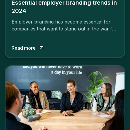
Essential employer branding trends in
2024
Employer branding has become essential for
companies that want to stand out in the war for
talent. In 2024, your employer brand should be
authentic, embrace diversity and be flexible to
Read more
attract the best profiles.