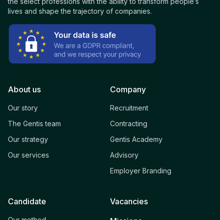
the select professions with the ability to transform people’s
lives and shape the trajectory of companies.
About us
Company
Our story
Recruitment
The Gentis team
Contracting
Our strategy
Gentis Academy
Our services
Advisory
Employer Branding
Candidate
Vacancies
Our method