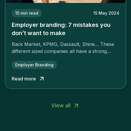
15
min read
15 May 2024
Employer branding: 7 mistakes you
don’t want to make
Back Market, KPMG, Dassault, Shine… These
different sized companies all have a strong
employer brand that ensures their
attractiveness and loyalty and makes their
Employer Branding
competitors pale by comparison.
Read more
View all