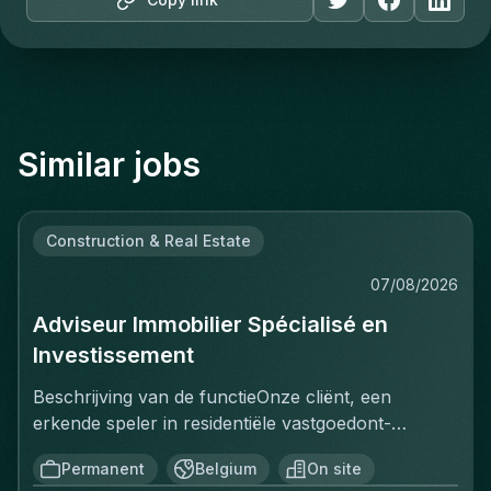
Similar jobs
Construction & Real Estate
07/08/2026
Adviseur Immobilier Spécialisé en
Investissement
Beschrijving van de functieOnze cliënt, een
erkende speler in residentiële vastgoedont­
wikkeling, zoekt een Adviseur Immobilier
Permanent
Belgium
On site
gespecialiseerd in vastgoedbelegging om het