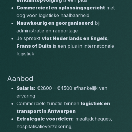
en klantopvolging
 is een plus
Commercieel en oplossingsgericht
 met 
oog voor logistieke haalbaarheid
Nauwkeurig en georganiseerd
 bij 
administratie en rapportage
Je spreekt 
vlot Nederlands en Engels
; 
Frans of Duits
 is een plus in internationale 
logistiek
Aanbod
Salaris:
 €2800 – €4500 afhankelijk van 
ervaring
Commerciële functie binnen 
logistiek en 
transport in Antwerpen
Extralegale voordelen:
 maaltijdcheques, 
hospitalisatieverzekering, 