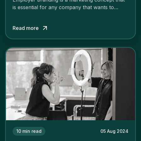
is essential for any company that wants to
support its attractiveness and promote loyalty
among its talent. While the reasons to build a
Read more
solid and positive employer brand are clear, you
cannot simply wave a magic wand for it to be
successful. It requires a series of actions.
10
min read
05 Aug 2024