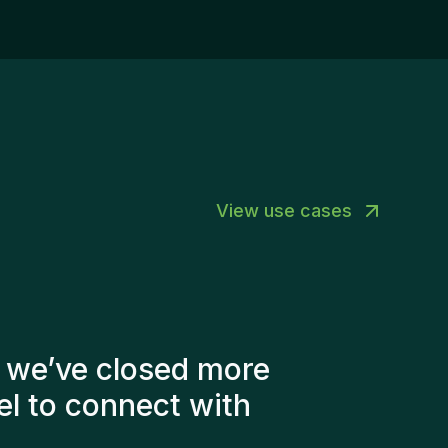
perienced recruitment professionals.A high
vel of autonomy and ownership.The
portunity to build your own market and
velop your entrepreneurial skills.A dynamic
vironment where initiative is valued and
hievements are celebrated together.Ready to
ke an Impact?Are you ready to combine
cruitment, business development, and
trepreneurship to help Gentis grow while
View use cases
king a real difference for clients and
ndidates?We’d love to get to know you.Contact
rson: Joy Rogiers – HR Business Partner📧
y@homini.be📞 +32 (0) 488 806 852
er of factors into
didates. The people
ery happy with the new