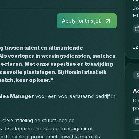
Jo
HR
Apply for this job
pe
st
po
se
Jo
g tussen talent en uitmuntende 
tr
Als voorloper in wervingsdiensten, matchen 
HR
sectoren. Met onze expertise en toewijding 
cl
svolle plaatsingen. Bij Homini staat elk 
Ta
S
match, keer op keer."
& 
to
A
ales Manager
 voor een vooraanstaand bedrijf in 
re
De
de
pr
ma
re
ch
ciële afdeling en stuurt mee de 
de
ma
ness development en accountmanagement.
co
Yo
erhandelingsproces met zowel klanten als 
qu