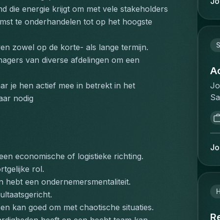
Jo
re
d die energie krijgt om met vele stakeholders 
l'
de
op
omst te onderhandelen tot op het hoogste 
th
re
or
re
S
n zowel op de korte- als lange termijn.
ad
la
agers van diverse afdelingen om een 
le
à 
A
ma
et
Jo
 je hen actief mee in betrekt in het 
in
ré
Sa
aar nodig
wi
:G
de
of
cl
Th
Ma
sa
ma
Pe
no
de
se
Jo
co
wh
en economische of logistieke richting.
wo
qu
id
tgelijke rol.
pr
de
op
tr
n hebt een ondernemersmentaliteit.
an
un
le
ultaatsgericht.
co
so
be
 en kan goed om met chaotische situaties.
de
th
R
tr