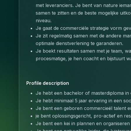
met leveranciers. Je bent van nature ieman
samen te zitten en de beste mogelijke uitk
niveau.
Je gaat de commerciële strategie vorm geve
Je zit regelmatig samen met de andere man
optimale dienstverlening te garanderen.
Je boekt resultaten samen met je team, waar
procesmatige, je hen coacht en bijstuurt w
Profile description
Je hebt een bachelor of masterdiploma in e
Je hebt minimaal 5 jaar ervaring in een soor
Je bent een geboren commercieël talent e
je bent oplossingsgericht, pro-actief en res
Je bent een kei in plannen en organiseren