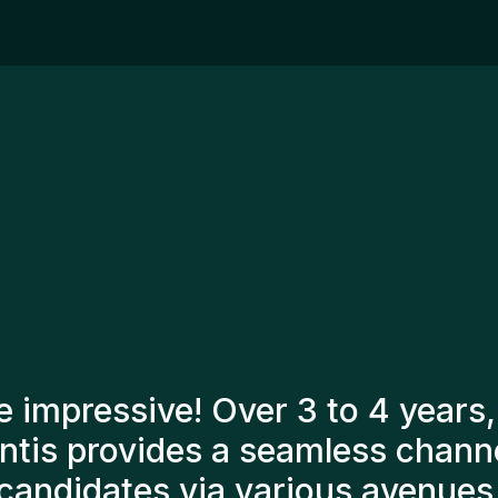
ex
le
op
de
en
ac
Ma
re
en
ma
ca
pe
jo
tants have always taken a numb
o present us with the right can
till here, and personally I'm v