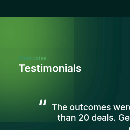
Candidates
Testimonials
“
The Gentis consul
account in order t
we've recruited are s