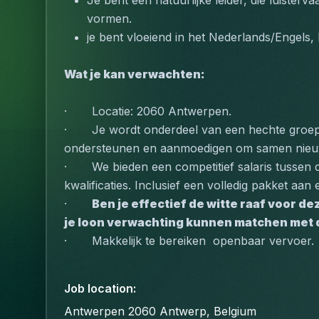
Je bent een natuurlijke leider, die luister
vormen.
je bent vloeiend in het Nederlands/Engels,
Wat je kan verwachten:
·       Locatie: 2060 Antwerpen.
·       Je wordt onderdeel van een hechte groep
ondersteunen en aanmoedigen om samen nieuw
·       We bieden een competitief salaris tusse
kwalificaties. Inclusief een volledig pakket aan
·       
Ben je effectief de witte raaf voor d
je loon verwachting kunnen matchen met d
·       Makkelijk te bereiken  openbaar vervoer.
Job location
:
Antwerpen 2060 Antwerp, Belgium