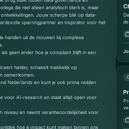
 de brug slaat tussen data governance en 
pr
fo
in
Ch
ega die niet alleen analytisch sterk is, maar 
in
co
en
he
De
 ontwikkelingen. Jouw scherpe blik op data-
nu
ca
sa
de
ardevolle sparringpartner én inspirator voor het 
cl
so
ex
in
an
da
do
da
 de handen uit de mouwen bij complexe 
ti
of
on
Vo
e.
gu
re
ov
la
Jo
 als geen ander hoe je compliant blijft in een 
pu
ri
en
éq
co
en
on
bu
ma
as
ceert helder, schakelt makkelijk op 
vo
no
Ca
or
gen samenkomen.
de
pr
C
ex
ar
eiend Nederlands en kunt je ook prima redden 
in
ph
of
re
ma
te
P
co
da
e voor AI-research en staat altijd open voor 
bi
bu
Pr
wh
em
in
de
ve
co
co
de
qu
ch niveau en neemt verantwoordelijkheid voor 
co
ha
re
ne
si
vo
P&
su
on
su
n ontdek hoe jij impact kunt maken binnen ons 
ve