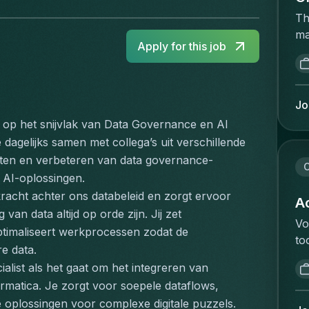
Th
ma
Apply for this job
ac
op
re
ca
Jo
a 
n op het snijvlak van Data Governance en AI 
an
agelijks samen met collega’s uit verschillende 
wh
zetten en verbeteren van data governance-
on
C
 AI-oplossingen.
ha
kracht achter ons databeleid en zorgt ervoor 
ex
Ac
van data altijd op orde zijn. Jij zet 
di
Vo
timaliseert werkprocessen zodat de 
He
to
sc
e data.
va
Pe
cialist als het gaat om het integreren van 
ee
co
matica. Je zorgt voor soepele dataflows, 
ve
ma
e oplossingen voor complexe digitale puzzels.
an