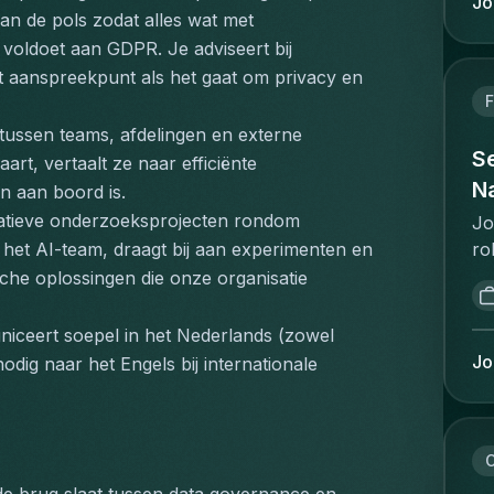
Jo
ta
aan de pols zodat alles wat met 
in
an
vo
voldoet aan GDPR. Je adviseert bij 
ac
ee
ét aanspreekpunt als het gaat om privacy en 
pe
de
F
Ca
ve
 tussen teams, afdelingen en externe 
pr
de
Se
art, vertaalt ze naar efficiënte 
sa
is
Na
n aan boord is.
pr
me
vatieve onderzoeksprojecten rondom 
pr
Jo
ui
te
ro
 het AI-team, draagt bij aan experimenten en 
ee
co
as
sche oplossingen die onze organisatie 
ve
co
an
ni
"w
go
niceert soepel in het Nederlands (zowel 
pr
de
po
Jo
nodig naar het Engels bij internationale 
re
im
ca
ma
op
em
te
po
ma
vl
co
in
C
bu
be
pr