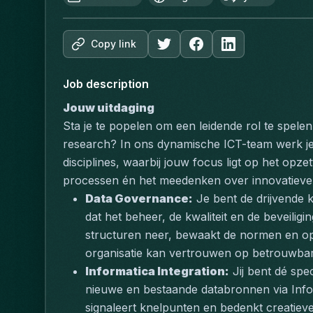
Copy link
Job description
Jouw uitdaging
Sta je te popelen om een leidende rol te spele
research? In ons dynamische ICT-team werk je d
disciplines, waarbij jouw focus ligt op het op
processen én het meedenken over innovatieve
Data Governance:
 Je bent de drijvende 
dat het beheer, de kwaliteit en de beveiliging 
structuren neer, bewaakt de normen en op
organisatie kan vertrouwen op betrouwbar
Informatica Integration:
 Jij bent dé spe
nieuwe en bestaande databronnen via Infor
signaleert knelpunten en bedenkt creatiev