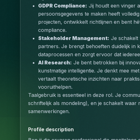
GDPR Compliance:
 Jij houdt een vinger 
persoonsgegevens te maken heeft volledig 
projecten, ontwikkelt richtlijnen en bent h
compliance.
Stakeholder Management:
 Je schakelt
partners. Je brengt behoeften duidelijk in ka
dataprocessen en zorgt ervoor dat iederee
AI Research:
 Je bent betrokken bij inno
kunstmatige intelligentie. Je denkt mee met
vertaalt theoretische inzichten naar prakti
vooruithelpen.
Taalgebruik is essentieel in deze rol. Je commu
schriftelijk als mondeling), en je schakelt waar 
samenwerkingen.
Profile description