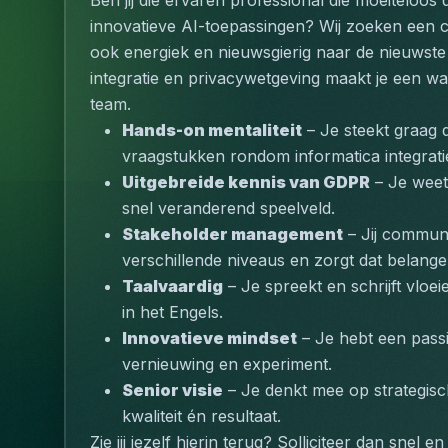
Ben jij die ervaren professional die moeiteloos
innovatieve AI-toepassingen? Wij zoeken een coll
ook energiek en nieuwsgierig naar de nieuwste
integratie en privacywetgeving maakt je een wa
team.
Hands-on mentaliteit
 – Je steekt graag
vraagstukken rondom informatica integrati
Uitgebreide kennis van GDPR
 – Je weet
snel veranderend speelveld.
Stakeholder management
 – Jij communi
verschillende niveaus en zorgt dat belan
Taalvaardig
 – Je spreekt en schrijft vlo
in het Engels.
Innovatieve mindset
 – Je hebt een passi
vernieuwing en experiment.
Senior visie
 – Je denkt mee op strategis
kwaliteit én resultaat.
Zie jij jezelf hierin terug? 
Solliciteer dan snel e