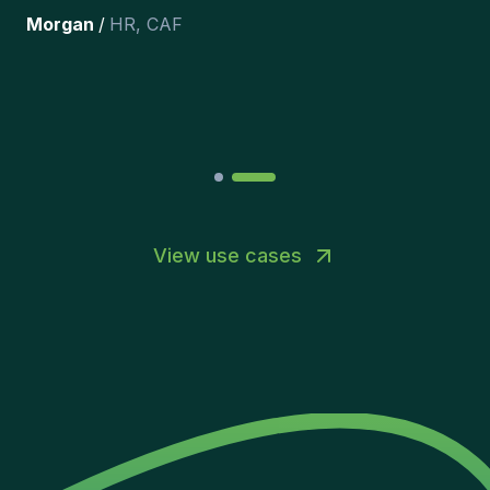
the team.
”
Joakin
/
Deputy-AMLCO
,
PPS
View use cases