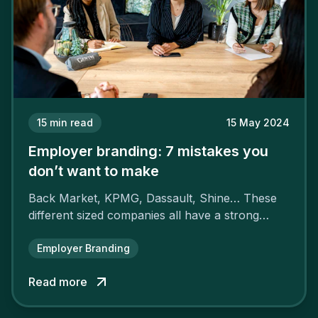
15
min read
15 May 2024
Employer branding: 7 mistakes you
don’t want to make
Back Market, KPMG, Dassault, Shine… These
different sized companies all have a strong
employer brand that ensures their
attractiveness and loyalty and makes their
Employer Branding
competitors pale by comparison.
Read more