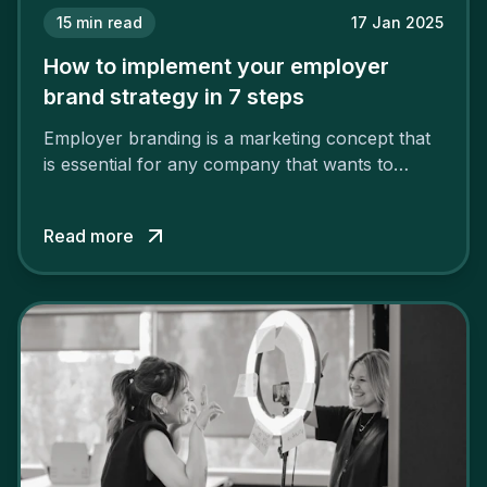
15
min read
17 Jan 2025
How to implement your employer
brand strategy in 7 steps
Employer branding is a marketing concept that
is essential for any company that wants to
support its attractiveness and promote loyalty
among its talent. While the reasons to build a
Read more
solid and positive employer brand are clear, you
cannot simply wave a magic wand for it to be
successful. It requires a series of actions.