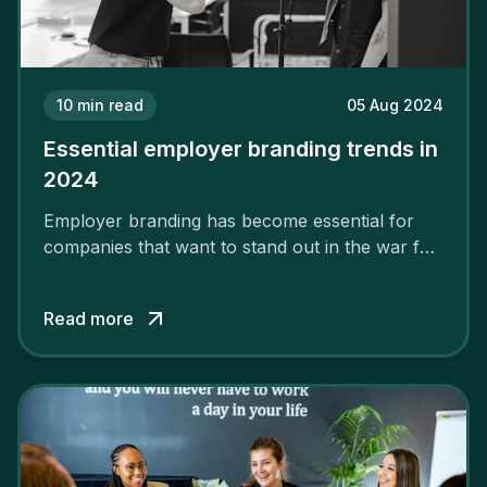
10
min read
05 Aug 2024
Essential employer branding trends in
2024
Employer branding has become essential for
companies that want to stand out in the war for
talent. In 2024, your employer brand should be
authentic, embrace diversity and be flexible to
Read more
attract the best profiles.