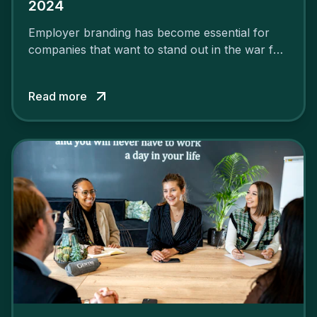
2024
Employer branding has become essential for
companies that want to stand out in the war for
talent. In 2024, your employer brand should be
authentic, embrace diversity and be flexible to
Read more
attract the best profiles.