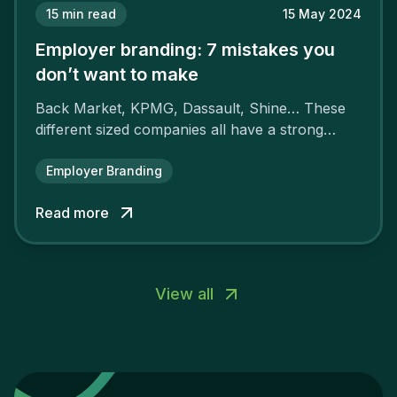
15
min read
15 May 2024
Employer branding: 7 mistakes you
don’t want to make
Back Market, KPMG, Dassault, Shine… These
different sized companies all have a strong
employer brand that ensures their
attractiveness and loyalty and makes their
Employer Branding
competitors pale by comparison.
Read more
View all