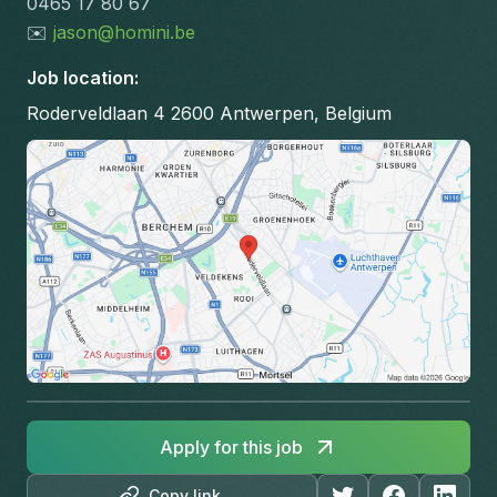
0465 17 80 67
✉️ 
jason@homini.be
Job location
:
Roderveldlaan 4 2600 Antwerpen, Belgium
Apply for this job
Copy link