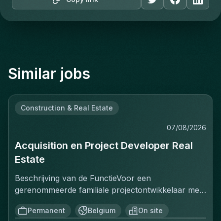
Similar jobs
Construction & Real Estate
07/08/2026
Acquisition en Project Developer Real
Estate
Beschrijving van de FunctieVoor een
gerenommeerde familiale projectontwikkelaar met
een sterke positie op de Belgische vastgoedmarkt,
Permanent
Belgium
On site
zoekt een ervaren Projectontwikkelaar die