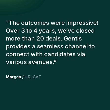
“
The Gentis consultants have
always taken a number of factors
into account in order to present us
with the right candidates. The
people we've recruited are still
here, and personally I'm very
happy with the new additions to
the team.
”
Joakin
/
Deputy-AMLCO
,
PPS