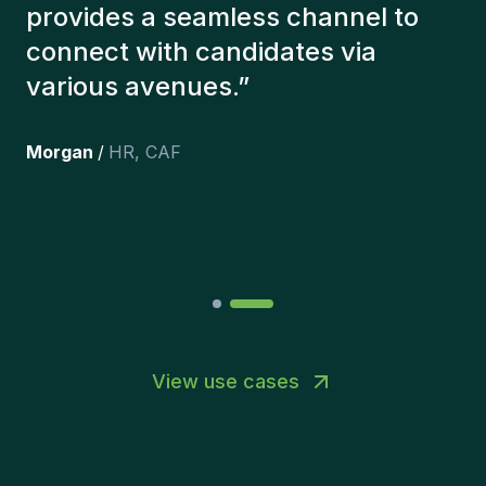
with the right candidates. The
people we've recruited are still
here, and personally I'm very
happy with the new additions to
the team.
”
Joakin
/
Deputy-AMLCO
,
PPS
View use cases