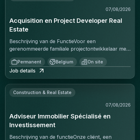
07/08/2026
Acquisition en Project Developer Real
Estate
Beschrijving van de FunctieVoor een
gerenommeerde familiale projectontwikkelaar met
een sterke positie op de Belgische vastgoedmarkt,
Permanent
Belgium
On site
zoekt een ervaren Projectontwikkelaar die
Job details
onmiddellijk impact kan maken. In deze rol ben je
verantwoordelijk voor het identificeren, acquisitie
en ontwikkeling van vastgoedprojecten in
Construction & Real Estate
verschillende segmenten: residentieel, kantoren,
retail en studentenhuisvesting. Je werkt nauw
07/08/2026
samen met stakeholders zoals eigenaars,
Adviseur Immobilier Spécialisé en
gemeenten, investeerders en architecten om
projecten van concept tot realisatie tot een
Investissement
succesvol einde te brengen. Je bent het
Beschrijving van de functieOnze cliënt, een
aanspreekpunt voor complexe onderhandelingen