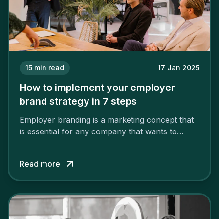
15
min read
17 Jan 2025
How to implement your employer
brand strategy in 7 steps
Employer branding is a marketing concept that
is essential for any company that wants to
support its attractiveness and promote loyalty
among its talent. While the reasons to build a
Read more
solid and positive employer brand are clear, you
cannot simply wave a magic wand for it to be
successful. It requires a series of actions.