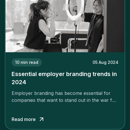
10
min read
05 Aug 2024
Essential employer branding trends in
2024
Employer branding has become essential for
companies that want to stand out in the war for
talent. In 2024, your employer brand should be
authentic, embrace diversity and be flexible to
Read more
attract the best profiles.