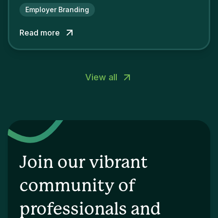
attractiveness and loyalty and makes their
Employer Branding
competitors pale by comparison.
Read more
View all
Join our vibrant
community of
professionals and