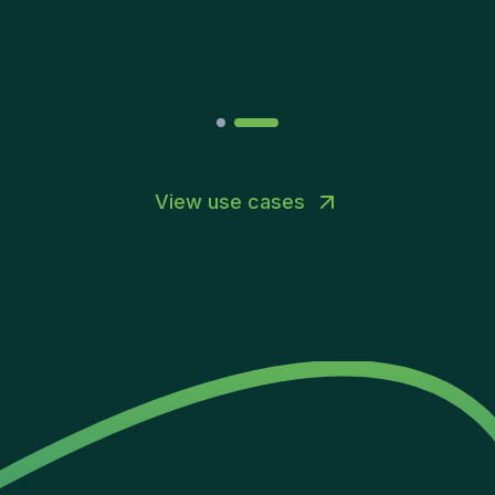
Joakin
/
Deputy-AMLCO
,
PPS
View use cases