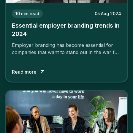
10
min read
05 Aug 2024
Essential employer branding trends in
2024
Employer branding has become essential for
companies that want to stand out in the war for
talent. In 2024, your employer brand should be
authentic, embrace diversity and be flexible to
Read more
attract the best profiles.