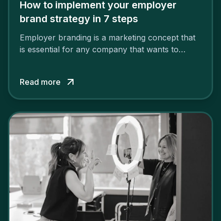
How to implement your employer
brand strategy in 7 steps
Employer branding is a marketing concept that
is essential for any company that wants to
support its attractiveness and promote loyalty
among its talent. While the reasons to build a
Read more
solid and positive employer brand are clear, you
cannot simply wave a magic wand for it to be
successful. It requires a series of actions.