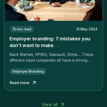
15
min read
15 May 2024
Employer branding: 7 mistakes you
don’t want to make
Back Market, KPMG, Dassault, Shine… These
different sized companies all have a strong
employer brand that ensures their
attractiveness and loyalty and makes their
Employer Branding
competitors pale by comparison.
Read more
View all