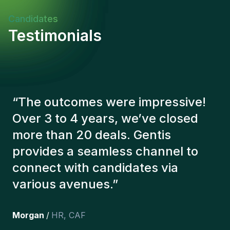
et ouverture aux évolutions technologiquesImpact
du Rôle et Indicateurs de SuccèsCe poste offre
Candidates
l'opportunité de contribuer directement à des
Testimonials
projets d'infrastructure majeurs tout en optimisant
les processus industriels. Le succès se mesure par
l'amélioration continue des performances
techniques, la réduction des coûts d'exploitation et
le maintien d'un excellent bilan de sécurité.
“
The Gentis consultants have
always taken a number of factors
into account in order to present us
with the right candidates. The
people we've recruited are still
here, and personally I'm very
happy with the new additions to
the team.
”