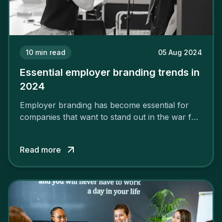
10
min read
05 Aug 2024
Essential employer branding trends in
2024
Employer branding has become essential for
companies that want to stand out in the war for
talent. In 2024, your employer brand should be
authentic, embrace diversity and be flexible to
Read more
attract the best profiles.