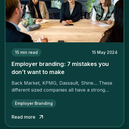
15
min read
15 May 2024
Employer branding: 7 mistakes you
don’t want to make
Back Market, KPMG, Dassault, Shine… These
different sized companies all have a strong
employer brand that ensures their
attractiveness and loyalty and makes their
Employer Branding
competitors pale by comparison.
Read more