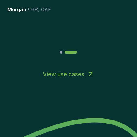
happy with the new additions to
the team.
”
Joakin
/
Deputy-AMLCO
,
PPS
View use cases