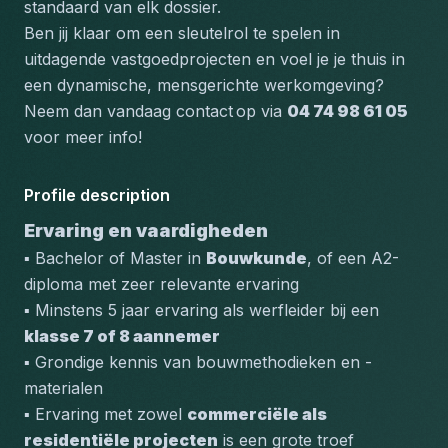
standaard van elk dossier.
Ben jij klaar om een sleutelrol te spelen in 
uitdagende vastgoedprojecten en voel je je thuis in 
een dynamische, mensgerichte werkomgeving? 
Neem dan vandaag contact
op via 
04 74 98 61 05
voor meer info!
Profile description
Ervaring en vaardigheden
▪️ Bachelor of Master in 
Bouwkunde
, of een A2-
diploma met zeer relevante ervaring
▪️ Minstens 5 jaar ervaring als werfleider bij een 
klasse 7 of 8 aannemer
▪️ Grondige kennis van bouwmethodieken en -
materialen
▪️ Ervaring met zowel 
commerciële als 
residentiële projecten
 is een grote troef