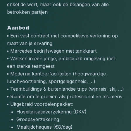
enkel de werf, maar ook de belangen van alle 
betrokken partijen
Aanbod
▪️ Een vast contract met competitieve verloning op 
maat van je ervaring
▪️ Mercedes bedrijfswagen met tankkaart
▪️ Werken in een jonge, ambitieuze omgeving met 
een sterke teamgeest
▪️ Moderne kantoorfaciliteiten (hoogwaardige 
lunchvoorziening, sportgelegenheid, …)
▪️ Teambuildings & buitenlandse trips (wijnreis, ski, …)
▪️ Ruimte om te groeien als professional én als mens
▪️ Uitgebreid voordelenpakket:
Hospitalisatieverzekering (DKV)
Groepsverzekering
Maaltijdcheques (€8/dag)