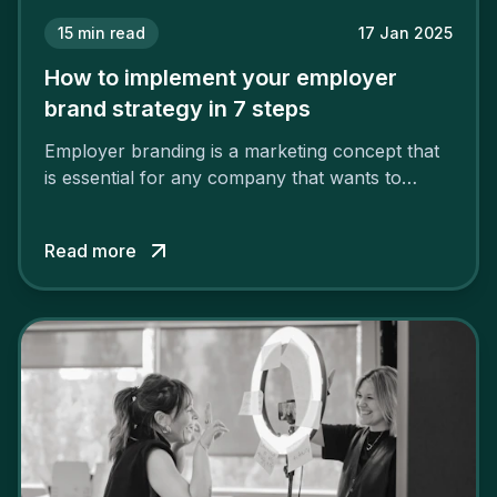
15
min read
17 Jan 2025
How to implement your employer
brand strategy in 7 steps
Employer branding is a marketing concept that
is essential for any company that wants to
support its attractiveness and promote loyalty
among its talent. While the reasons to build a
Read more
solid and positive employer brand are clear, you
cannot simply wave a magic wand for it to be
successful. It requires a series of actions.