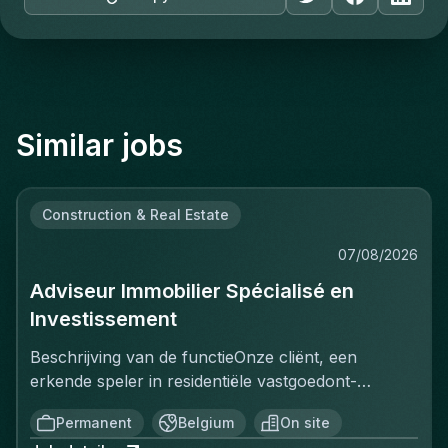
Similar jobs
Construction & Real Estate
07/08/2026
Adviseur Immobilier Spécialisé en
Investissement
Beschrijving van de functieOnze cliënt, een
erkende speler in residentiële vastgoedont­
wikkeling, zoekt een Adviseur Immobilier
Permanent
Belgium
On site
gespecialiseerd in vastgoedbelegging om het