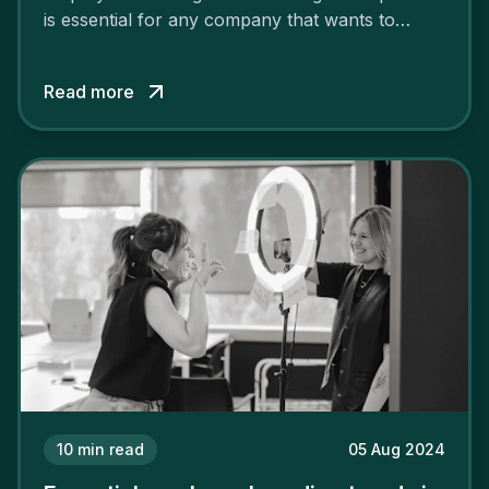
is essential for any company that wants to
support its attractiveness and promote loyalty
among its talent. While the reasons to build a
Read more
solid and positive employer brand are clear, you
cannot simply wave a magic wand for it to be
successful. It requires a series of actions.
10
min read
05 Aug 2024