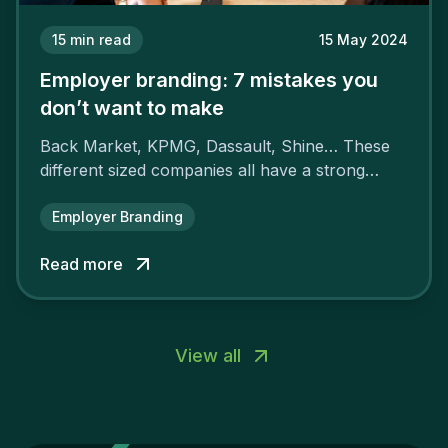
15
min read
15 May 2024
Employer branding: 7 mistakes you
don’t want to make
Back Market, KPMG, Dassault, Shine… These
different sized companies all have a strong
employer brand that ensures their
attractiveness and loyalty and makes their
Employer Branding
competitors pale by comparison.
Read more
View all