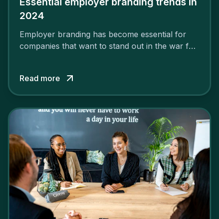
Essential employer branding trends in
2024
Employer branding has become essential for
companies that want to stand out in the war for
talent. In 2024, your employer brand should be
authentic, embrace diversity and be flexible to
Read more
attract the best profiles.