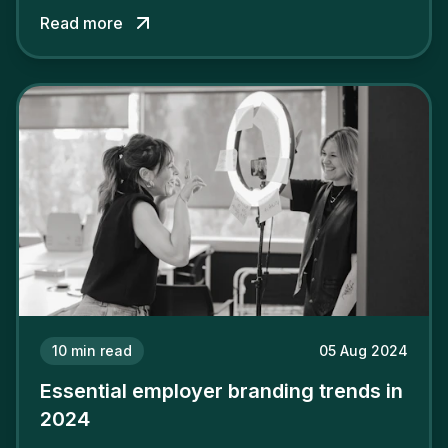
among its talent. While the reasons to build a
Read more
solid and positive employer brand are clear, you
cannot simply wave a magic wand for it to be
successful. It requires a series of actions.
10
min read
05 Aug 2024
Essential employer branding trends in
2024