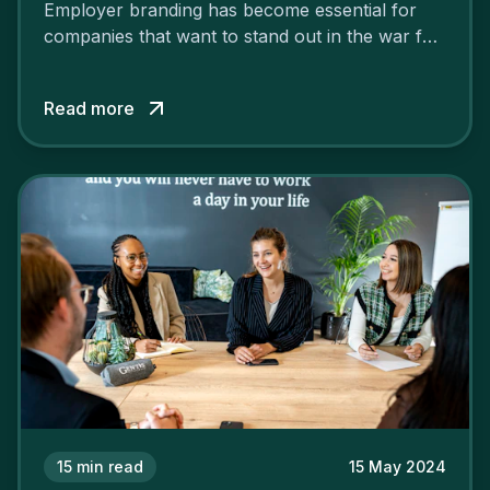
Employer branding has become essential for
companies that want to stand out in the war for
talent. In 2024, your employer brand should be
authentic, embrace diversity and be flexible to
Read more
attract the best profiles.
15
min read
15 May 2024