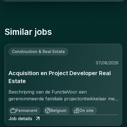
Similar jobs
Construction & Real Estate
07/08/2026
Acquisition en Project Developer Real
Estate
Beschrijving van de FunctieVoor een
gerenommeerde familiale projectontwikkelaar met
een sterke positie op de Belgische vastgoedmarkt,
Permanent
Belgium
On site
zoekt een ervaren Projectontwikkelaar die
Job details
onmiddellijk impact kan maken. In deze rol ben je
verantwoordelijk voor het identificeren, acquisitie