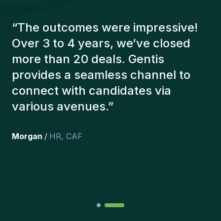
“
The Gentis consultants have
always taken a number of factors
into account in order to present us
with the right candidates. The
people we've recruited are still
here, and personally I'm very
happy with the new additions to
the team.
”
Joakin
/
Deputy-AMLCO
,
PPS