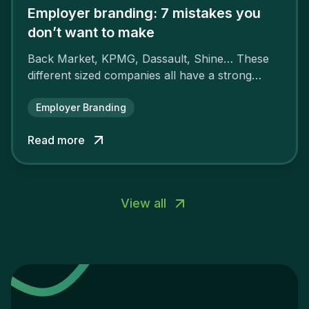
Employer branding: 7 mistakes you
don’t want to make
Back Market, KPMG, Dassault, Shine… These
different sized companies all have a strong
employer brand that ensures their
attractiveness and loyalty and makes their
Employer Branding
competitors pale by comparison.
Read more
View all