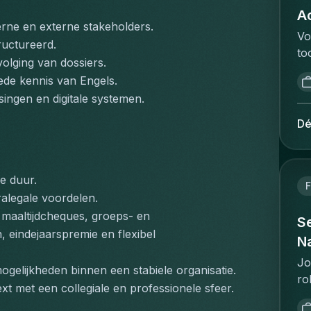
pr
th
Ac
on
sa
terne en externe stakeholders.
mo
on
Vo
pr
ructureerd.
Co
ui
to
pr
ag
volging van dossiers.
on
va
te
di
ede kennis van Engels.
va
ee
co
ti
st
ingen en digitale systemen.
ve
co
an
sa
an
"w
Dé
st
go
in
de
st
Ex
vo
im
lo
va
ee
op
tr
e duur.
va
de
F
po
ev
alegale voordelen.
re
ve
co
qu
st
 maaltijdcheques, groeps- en 
de
Se
be
sh
in
, eindejaarspremie en flexibel 
is
fo
Na
lo
pl
me
co
ri
Jo
me
ui
ogelijkheden binnen een stabiele organisatie.
nu
Op
ro
ov
ee
 met een collegiale en professionele sfeer.
cl
pa
as
pr
ve
an