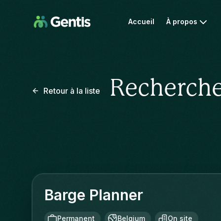
Accueil
À propos
Recherche
Retour à la liste
Barge Planner
Permanent
Belgium
On site