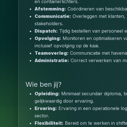
en containerlichters.
Afstemming:
 Coördineren van beschikbar
Communicatie:
 Overleggen met klanten, 
stakeholders.
Dispatch:
 Tijdig bestellen van personeel
Opvolging:
 Monitoren en optimaliseren va
inclusief opvolging op de kaai.
Teamoverleg:
 Communicatie met havenarb
Administratie:
 Correct verwerken van m
Wie ben jij?
Opleiding:
 Minimaal secundair diploma, b
gelijkwaardig door ervaring.
Ervaring:
 Ervaring in een operationele logi
sector.
Flexibiliteit:
 Bereid om te werken in shif