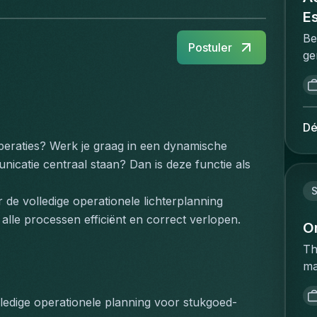
E
Be
Postuler
ge
me
va
Pr
ma
Dé
he
operaties? Werk je graag in een dynamische 
va
catie centraal staan? Dan is deze functie als 
re
st
S
de volledige operationele lichterplanning 
st
alle processen efficiënt en correct verlopen.
in
O
co
Th
br
ma
co
ac
en
op
lledige operationele planning voor stukgoed- 
pr