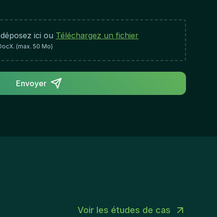
vironmentDemonstrated proficiency with data
alysis tools, reporting platforms, and business
stemsExperience in monitoring, assessing, or
 déposez ici ou
Téléchargez un fichier
aluating organizational activities, controls, or
DocX. (max. 50 Mo)
mpliance mattersStrong capability to manage
gh-volume workflows and prioritize multiple
ncurrent tasksFamiliarity with governance
ameworks, regulatory requirements, or risk
Envoyer
nagement methodologiesQualities & Work
proach:Strong analytical and problem-solving
pabilities with meticulous attention to
tailSound judgement and the ability to draw
aningful conclusions from complex
formationExcellent communication skills and
e ability to engage effectively with stakeholders
ross organizational boundariesProactive
ndset with the ability to identify emerging trends
d potential areas of concernCommitment to
Voir les études de cas
curacy, integrity, and maintaining