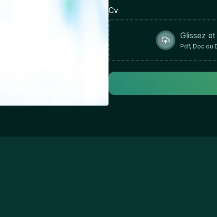
en
Cv
an
sy
Glissez et
ev
Pdf, Doc ou 
co
hi
co
fr
ma
Ap
ca
de
me
in
th
ac
mi
an
ac