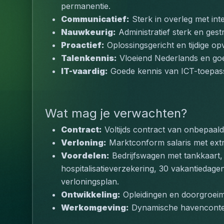
permanentie.
Communicatief:
 Sterk in overleg met in
Nauwkeurig:
 Administratief sterk en gest
Proactief:
 Oplossingsgericht en tijdige op
Talenkennis:
 Vloeiend Nederlands en go
IT-vaardig:
 Goede kennis van ICT-toepass
Wat mag je verwachten?
Contract:
 Voltijds contract van onbepaald
Verloning:
 Marktconform salaris met extr
Voordelen:
 Bedrijfswagen met tankkaart,
hospitalisatieverzekering, 30 vakantiedagen
verloningsplan.
Ontwikkeling:
 Opleidingen en doorgroeim
Werkomgeving:
 Dynamische havencontext