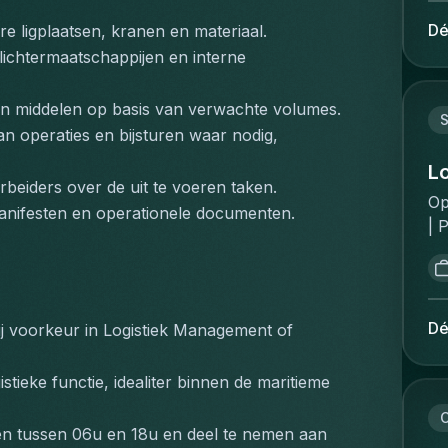
re
Ve
ca
Dé
e ligplaatsen, kranen en materiaal.
va
a 
lichtermaatschappijen en interne 
we
an
an
wh
 en middelen op basis van verwachte volumes.
sa
on
ma
n operaties en bijsturen waar nodig, 
ha
vo
ex
L
co
eiders over de uit te voeren taken.
di
Op
bu
anifesten en operationele documenten.
He
| 
ar
sc
Ro
ge
Pe
fa
on
co
di
in
ma
of
be
Dé
ij voorkeur in Logistiek Management of 
ta
op
ma
an
me
zo
stieke functie, idealiter binnen de maritieme 
ac
pr
mi
pe
re
C
va
Ca
ten tussen 06u en 18u en deel te nemen aan 
di
st