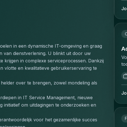
re
Ve
ca
Jo
va
a 
we
an
an
wh
sa
on
C
ma
ha
vo
svoelen in een dynamische IT-omgeving en graag 
ex
Ac
co
van dienstverlening. U blinkt uit door uw 
di
Vo
bu
e krijgen in complexe serviceprocessen. Dankzij 
He
to
ar
sc
n vlotte en kwalitatieve gebruikerservaring te 
va
ge
Pe
ee
on
co
 helder over te brengen, zowel mondeling als 
ve
in
ma
an
be
Jo
ta
verdiepen in IT Service Management, nieuwe 
in
ma
an
vo
initiatief om uitdagingen te onderzoeken en 
zo
ac
ee
mi
pe
de
F
va
verantwoordelijk voor het gezamenlijke succes 
Ca
ve
st