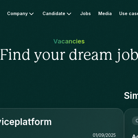
Company
Candidate
Jobs
Media
Use cas
Vacancies
Find your dream jo
Sim
viceplatform
C
01/09/2025
Ac