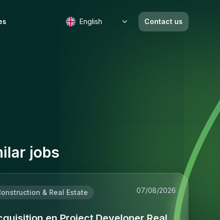
es
English
Contact us
b
ilar jobs
07/08/2026
onstruction & Real Estate
quisition en Project Developer Real