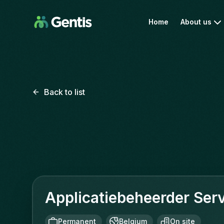
Home
About us
Back to list
Applicatiebeheerder Ser
Permanent
Belgium
On site