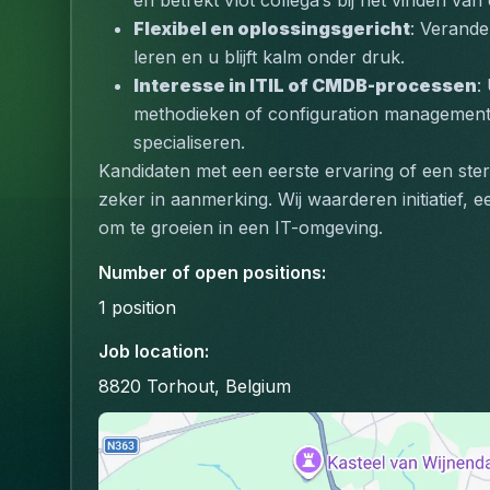
en betrekt vlot collega’s bij het vinden van
Flexibel en oplossingsgericht
: Verander
leren en u blijft kalm onder druk.
Interesse in ITIL of CMDB-processen
:
methodieken of configuration management, o
specialiseren.
Kandidaten met een eerste ervaring of een ste
zeker in aanmerking. Wij waarderen initiatief, e
om te groeien in een IT-omgeving.
Number of open positions
:
1
position
Job location
:
8820 Torhout, Belgium