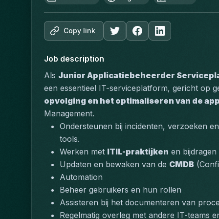
Copy link
Job description
Als 
Junior Applicatiebeheerder Servicepl
een essentieel IT-serviceplatform, gericht op ge
opvolging en het optimaliseren van de app
Management
.
Ondersteunen bij incidenten, verzoeken e
tools.
Werken met 
ITIL-praktijken
 en bijdragen
Updaten en bewaken van de 
CMDB
 (Conf
Automation
Beheer gebruikers en hun rollen
Assisteren bij het documenteren van proce
Regelmatig overleg met andere IT-teams en