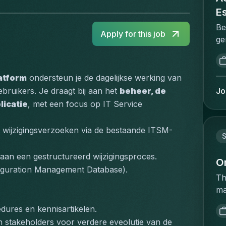
E
Be
Apply for this job
ge
me
va
Pr
atform
 ondersteun je de dagelijkse werking van 
ma
Jo
bruikers. Je draagt bij aan het 
beheer, de 
he
licatie
, met een focus op 
IT Service 
va
re
n wijzigingsverzoeken via de bestaande ITSM-
st
S
st
 aan een gestructureerd wijzigingsproces.
in
O
iguration Management Database).
co
Th
br
ma
co
ac
en
dures en kennisartikelen.
op
pr
 stakeholders voor verdere eveolutie van de 