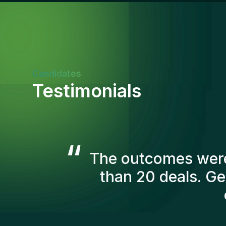
Candidates
Testimonials
“
The Gentis consul
account in order t
we've recruited are s