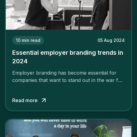
10
min read
05 Aug 2024
Essential employer branding trends in
2024
Employer branding has become essential for
companies that want to stand out in the war for
talent. In 2024, your employer brand should be
authentic, embrace diversity and be flexible to
Read more
attract the best profiles.