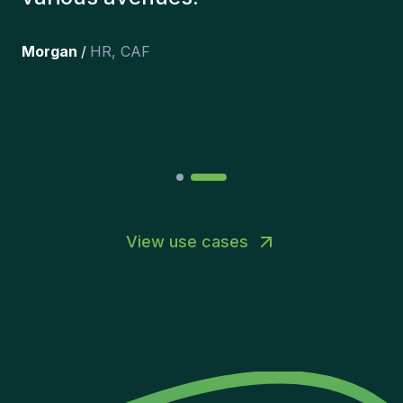
happy with the new additions to
the team.
”
Joakin
/
Deputy-AMLCO
,
PPS
View use cases