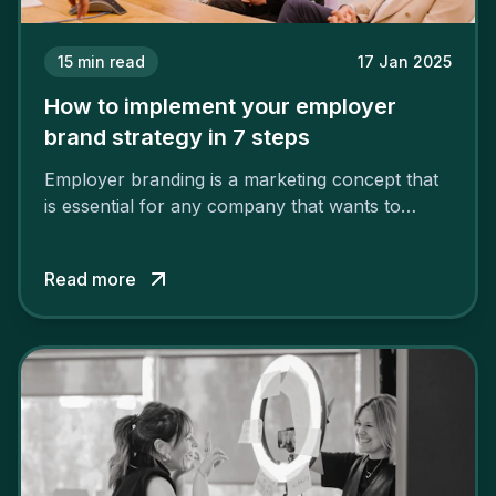
15
min read
17 Jan 2025
How to implement your employer
brand strategy in 7 steps
Employer branding is a marketing concept that
is essential for any company that wants to
support its attractiveness and promote loyalty
among its talent. While the reasons to build a
Read more
solid and positive employer brand are clear, you
cannot simply wave a magic wand for it to be
successful. It requires a series of actions.