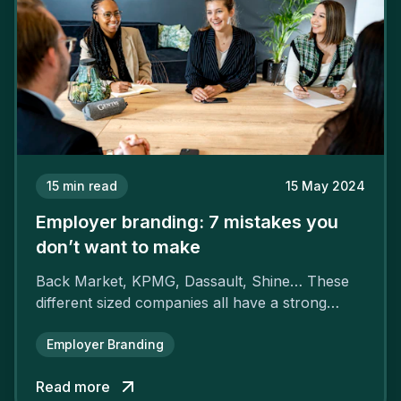
15
min read
15 May 2024
Employer branding: 7 mistakes you
don’t want to make
Back Market, KPMG, Dassault, Shine… These
different sized companies all have a strong
employer brand that ensures their
attractiveness and loyalty and makes their
Employer Branding
competitors pale by comparison.
Read more