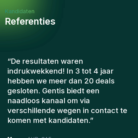
Kandidaten
Referenties
“
De consultants van Gentis
hebben altijd rekening gehouden
met een aantal factoren om ons de
juiste kandidaten voor te stellen.
De kandidaten die we hebben
aangeworven, werken nog steeds
bij ons en persoonlijk ben ik erg
tevreden dat we ze onlangs in ons