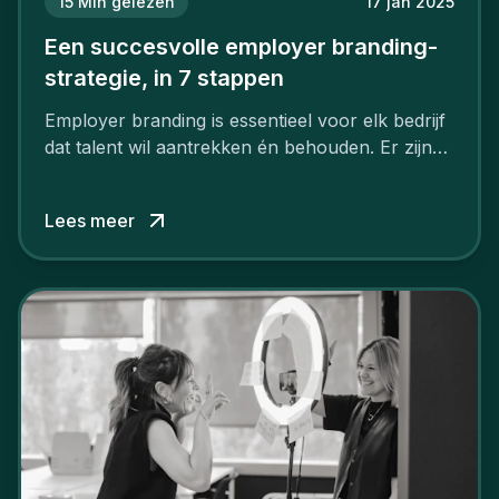
15
Min gelezen
17 jan 2025
Een succesvolle employer branding-
strategie, in 7 stappen
Employer branding is essentieel voor elk bedrijf
dat talent wil aantrekken én behouden. Er zijn
tal van goede redenen om een sterk merk als
werkgever uit te bouwen. Maar zoiets doe je
Lees meer
niet van vandaag op morgen. Hoe pak je dat
aan, starten met employer branding?