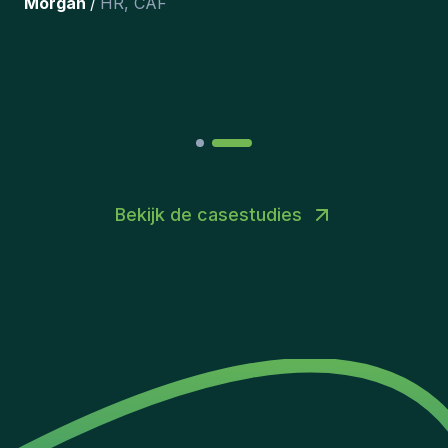
team hebben opgenomen.
”
Joakin
/
Deputy-AMLCO
,
PPS
Bekijk de casestudies