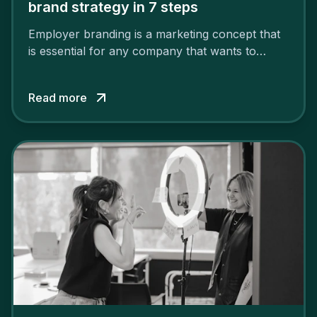
brand strategy in 7 steps
Employer branding is a marketing concept that
is essential for any company that wants to
support its attractiveness and promote loyalty
among its talent. While the reasons to build a
Read more
solid and positive employer brand are clear, you
cannot simply wave a magic wand for it to be
successful. It requires a series of actions.