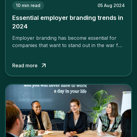
10
min read
05 Aug 2024
Essential employer branding trends in
2024
Employer branding has become essential for
companies that want to stand out in the war for
talent. In 2024, your employer brand should be
authentic, embrace diversity and be flexible to
Read more
attract the best profiles.