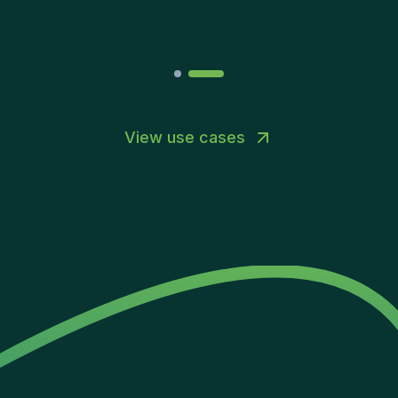
Joakin
/
Deputy-AMLCO
,
PPS
View use cases