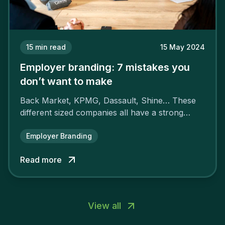
15
min read
15 May 2024
Employer branding: 7 mistakes you
don’t want to make
Back Market, KPMG, Dassault, Shine… These
different sized companies all have a strong
employer brand that ensures their
attractiveness and loyalty and makes their
Employer Branding
competitors pale by comparison.
Read more
View all