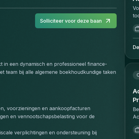
Vo
to
Solliciteer voor deze baan
va
ee
ve
an
De
in
vo
kt in een dynamisch en professioneel finance-
ee
et team bij alle algemene boekhoudkundige taken 
de
C
ve
de
Ac
is
Pr
me
en, voorzieningen en aankoopfacturen
Be
ui
ngen en vennootschapsbelasting voor de 
Ac
ee
re
ve
pr
scale verplichtingen en ondersteuning bij 
ni