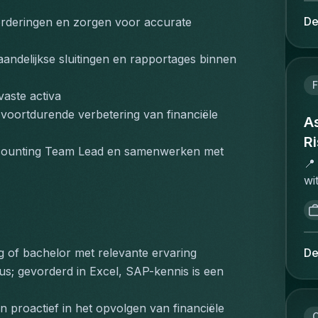
ve
pr
ev
De
rderingen en zorgen voor accurate 
re
in
ma
we
te
aandelijkse sluitingen en rapportages binnen 
ve
vl
tr
F
bu
vaste activa
va
pr
oortdurende verbetering van financiële 
in
As
in
pr
Ri
he
counting Team Lead en samenwerken met 
vo
sa
📍
ve
ex
wi
ju
do
ex
om
on
Ri
ma
ov
ex
Ve
en
pr
De
g of bachelor met relevante ervaring
va
on
on
us; gevorderd in Excel, SAP-kennis is een 
br
vo
en
he
de
ma
en
 proactief in het opvolgen van financiële 
in
en