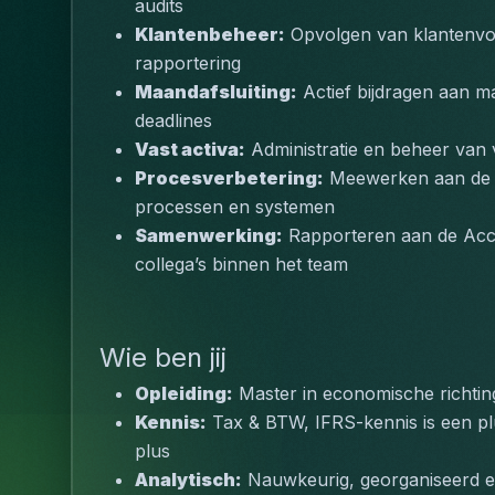
audits
Klantenbeheer:
 Opvolgen van klantenvo
rapportering
Maandafsluiting:
 Actief bijdragen aan m
deadlines
Vast activa:
 Administratie en beheer van 
Procesverbetering:
 Meewerken aan de v
processen en systemen
Samenwerking:
 Rapporteren aan de Ac
collega’s binnen het team
Wie ben jij
Opleiding:
 Master in economische richtin
Kennis:
 Tax & BTW, IFRS-kennis is een pl
plus
Analytisch:
 Nauwkeurig, georganiseerd en