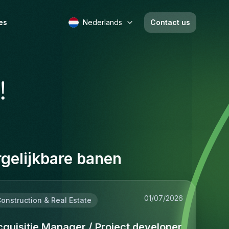
es
Nederlands
Contact us
!
gelijkbare banen
01/07/2026
onstruction & Real Estate
quisitie Manager / Project developer