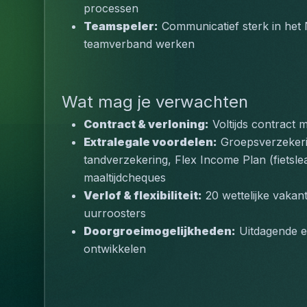
processen
Teamspeler:
 Communicatief sterk in het N
teamverband werken
Wat mag je verwachten
Contract & verloning:
 Voltijds contract m
Extralegale voordelen:
 Groepsverzekerin
tandverzekering, Flex Income Plan (fietsleas
maaltijdcheques
Verlof & flexibiliteit:
 20 wettelijke vakan
uurroosters
Doorgroeimogelijkheden:
 Uitdagende 
ontwikkelen