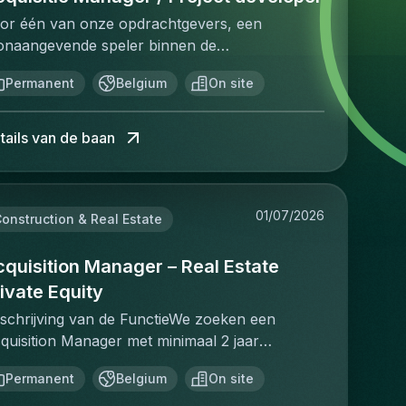
or één van onze opdrachtgevers, een
onaangevende speler binnen de
stgoedinvesteringsmarkt, zijn wij op zoek naar
Permanent
Belgium
On site
n Investment Manager.In deze rol ben je
rantwoordelijk voor het identificeren,
alyseren en realiseren van nieuwe
tails van de baan
vesteringsopportuniteiten. Je beheert het
lledige acquisitieproces, van prospectie en
rste analyse tot de succesvolle afronding van
01/07/2026
 transactie. Daarnaast draag je bij aan de
onstruction & Real Estate
rdere uitbouw van de investeringsstrategie en
 groei van de vastgoedportefeuille.Deze functie
quisition Manager – Real Estate
 ideaal voor een ondernemende professional
ivate Equity
t sterke analytische vaardigheden, een
schrijving van de FunctieWe zoeken een
tgebreid netwerk binnen de vastgoedsector en
quisition Manager met minimaal 2 jaar
n passie voor investeringen.Jouw
levante ervaring in real estate private equity en
rantwoordelijkheden :Actief opsporen van
Permanent
Belgium
On site
ojectontwikkeling. In deze rol ben je
euwe investeringsopportuniteiten via je