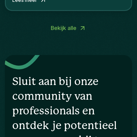
digital marketing een steeds groter tekort aan
talent, wat hen ertoe aanzet om AI in het
rekruteringsproces te integreren.
Bekijk alle
Sluit aan bij onze
community van
professionals en
ontdek je potentieel