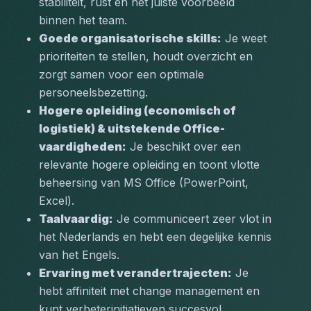
stabiliteit, rust en het juiste voorbeeld 
binnen het team.
Goede organisatorische skills:
 Je weet 
prioriteiten te stellen, houdt overzicht en 
zorgt samen voor een optimale 
personeelsbezetting.
Hogere opleiding (economisch of 
logistiek) & uitstekende Office-
vaardigheden:
 Je beschikt over een 
relevante hogere opleiding en toont vlotte 
beheersing van MS Office (PowerPoint, 
Excel).
Taalvaardig:
 Je communiceert zeer vlot in 
het Nederlands en hebt een degelijke kennis 
van het Engels.
Ervaring met verandertrajecten:
 Je 
hebt affiniteit met change management en 
kunt verbeterinitiatieven succesvol 