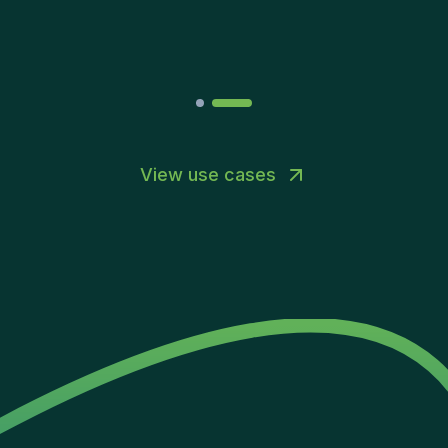
Joakin
/
Deputy-AMLCO
,
PPS
View use cases