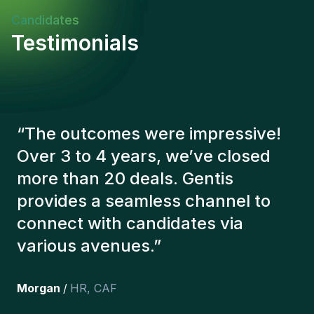
Candidates
Testimonials
“
The Gentis consultants have
always taken a number of factors
into account in order to present us
with the right candidates. The
people we've recruited are still
here, and personally I'm very
happy with the new additions to
the team.
”