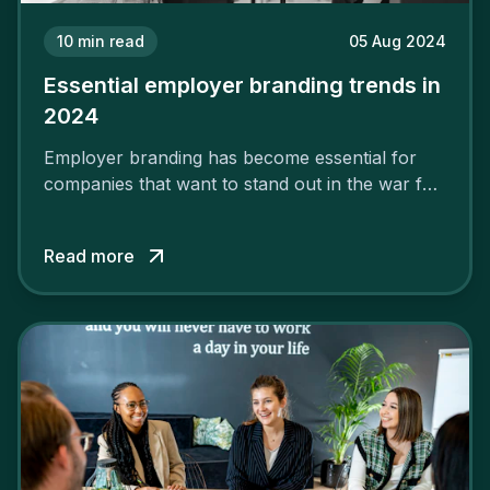
10
min read
05 Aug 2024
Essential employer branding trends in
2024
Employer branding has become essential for
companies that want to stand out in the war for
talent. In 2024, your employer brand should be
authentic, embrace diversity and be flexible to
Read more
attract the best profiles.