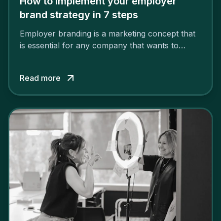
How to implement your employer
brand strategy in 7 steps
Employer branding is a marketing concept that
is essential for any company that wants to
support its attractiveness and promote loyalty
among its talent. While the reasons to build a
Read more
solid and positive employer brand are clear, you
cannot simply wave a magic wand for it to be
successful. It requires a series of actions.