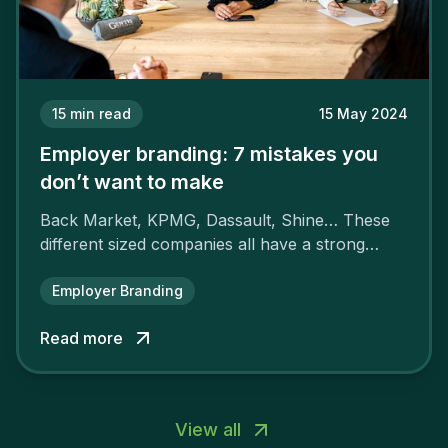
15
min read
15 May 2024
Employer branding: 7 mistakes you
don’t want to make
Back Market, KPMG, Dassault, Shine… These
different sized companies all have a strong
employer brand that ensures their
attractiveness and loyalty and makes their
Employer Branding
competitors pale by comparison.
Read more
View all