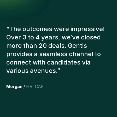
“
The Gentis consultants have
always taken a number of factors
into account in order to present us
with the right candidates. The
people we've recruited are still
here, and personally I'm very
happy with the new additions to
the team.
”
Joakin
/
Deputy-AMLCO
,
PPS