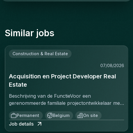
Similar jobs
Construction & Real Estate
07/08/2026
Acquisition en Project Developer Real
Estate
Beschrijving van de FunctieVoor een
gerenommeerde familiale projectontwikkelaar met
een sterke positie op de Belgische vastgoedmarkt,
Permanent
Belgium
On site
zoekt een ervaren Projectontwikkelaar die
Job details
onmiddellijk impact kan maken. In deze rol ben je
verantwoordelijk voor het identificeren, acquisitie