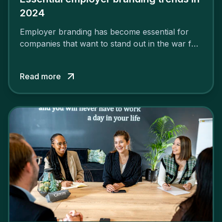
2024
Employer branding has become essential for
companies that want to stand out in the war for
talent. In 2024, your employer brand should be
authentic, embrace diversity and be flexible to
Read more
attract the best profiles.