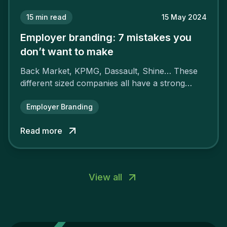
15
min read
15 May 2024
Employer branding: 7 mistakes you
don’t want to make
Back Market, KPMG, Dassault, Shine… These
different sized companies all have a strong
employer brand that ensures their
attractiveness and loyalty and makes their
Employer Branding
competitors pale by comparison.
Read more
View all