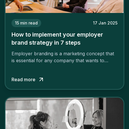
15
min read
17 Jan 2025
How to implement your employer
brand strategy in 7 steps
Employer branding is a marketing concept that
is essential for any company that wants to
support its attractiveness and promote loyalty
among its talent. While the reasons to build a
Read more
solid and positive employer brand are clear, you
cannot simply wave a magic wand for it to be
successful. It requires a series of actions.