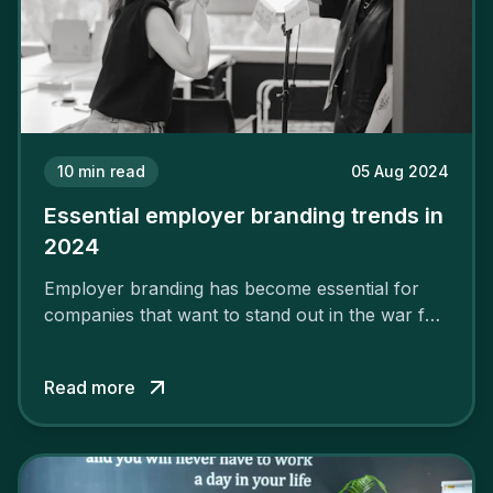
10
min read
05 Aug 2024
Essential employer branding trends in
2024
Employer branding has become essential for
companies that want to stand out in the war for
talent. In 2024, your employer brand should be
authentic, embrace diversity and be flexible to
Read more
attract the best profiles.