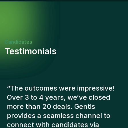
multidisciplinaire et multiculturelleAutonomie et
capacité à gérer plusieurs projets
simultanémentEngagement envers la sécurité, la
qualité et la conformité réglementaireAdaptabilité
et ouverture aux évolutions technologiquesImpact
du Rôle et Indicateurs de SuccèsCe poste offre
Candidates
l'opportunité de contribuer directement à des
Testimonials
projets d'infrastructure majeurs tout en optimisant
les processus industriels. Le succès se mesure par
l'amélioration continue des performances
techniques, la réduction des coûts d'exploitation et
le maintien d'un excellent bilan de sécurité.
“
The Gentis consultants have
always taken a number of factors
into account in order to present us
with the right candidates. The
people we've recruited are still