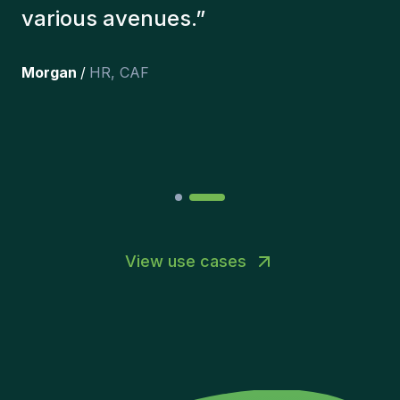
here, and personally I'm very
happy with the new additions to
the team.
”
Joakin
/
Deputy-AMLCO
,
PPS
View use cases