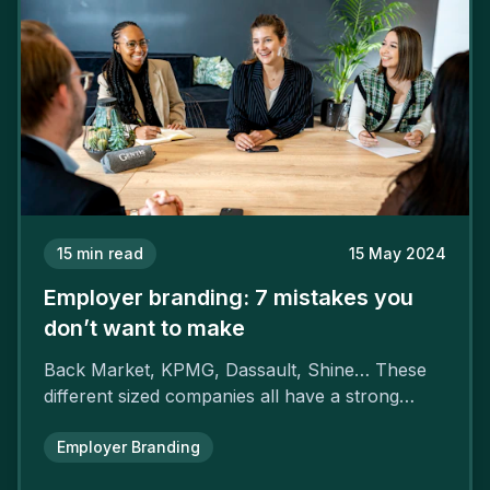
15
min read
15 May 2024
Employer branding: 7 mistakes you
don’t want to make
Back Market, KPMG, Dassault, Shine… These
different sized companies all have a strong
employer brand that ensures their
attractiveness and loyalty and makes their
Employer Branding
competitors pale by comparison.