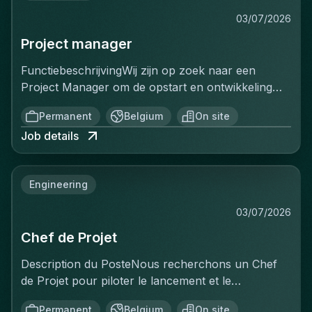
03/07/2026
Project manager
FunctiebeschrijvingWij zijn op zoek naar een
Project Manager om de opstart en ontwikkeling
van een volledig nieuwe productielijn voor
Permanent
Belgium
On site
ventilatiekanalen te leiden. Je bent
Job details
verantwoordelijk voor de volledige uitrol van dit
strategische project, van de opstartfase tot het
beheer van de eerste grote
Engineering
klantencontracten.Belangrijkste
verantwoordelijkheden:De opstart en optimalisatie
03/07/2026
van de productielijn aansturenCommerciële
Chef de Projet
prospectie uitvoeren en de verkoop verder
ontwikkelenProjecten van A tot Z beheren:
Description du PosteNous recherchons un Chef
offertes, planning, productie, kwaliteit en
de Projet pour piloter le lancement et le
leveringHet team op de werkvloer begeleiden en
développement d'une toute nouvelle ligne de
ondersteunen in hun groei en ontwikkelingDe
Permanent
Belgium
On site