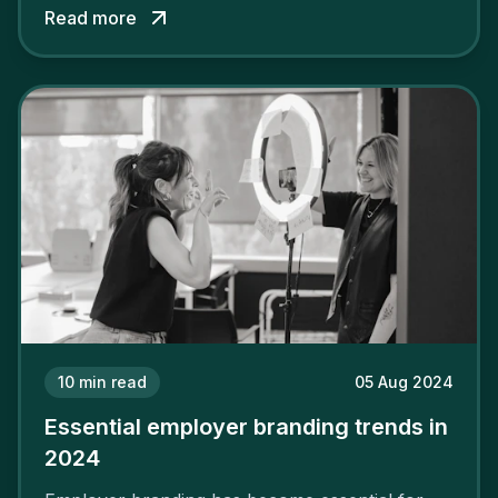
Read more
solid and positive employer brand are clear, you
cannot simply wave a magic wand for it to be
successful. It requires a series of actions.
10
min read
05 Aug 2024
Essential employer branding trends in
2024