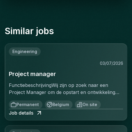
Similar jobs
Engineering
03/07/2026
Project manager
FunctiebeschrijvingWij zijn op zoek naar een
Project Manager om de opstart en ontwikkeling
van een volledig nieuwe productielijn voor
Permanent
Belgium
On site
ventilatiekanalen te leiden. Je bent
Job details
verantwoordelijk voor de volledige uitrol van dit
strategische project, van de opstartfase tot het
beheer van de eerste grote