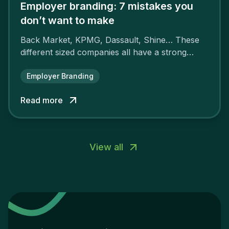
Employer branding: 7 mistakes you
don’t want to make
Back Market, KPMG, Dassault, Shine… These
different sized companies all have a strong
employer brand that ensures their
attractiveness and loyalty and makes their
Employer Branding
competitors pale by comparison.
Read more
View all