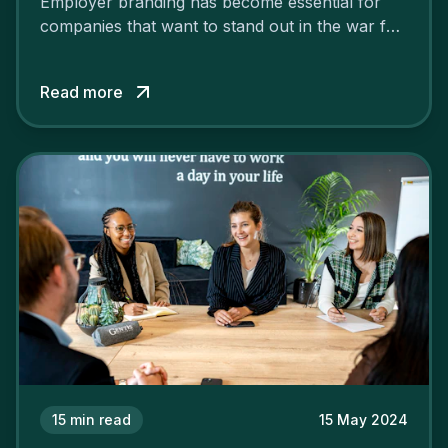
Employer branding has become essential for
companies that want to stand out in the war for
talent. In 2024, your employer brand should be
authentic, embrace diversity and be flexible to
Read more
attract the best profiles.
15
min read
15 May 2024