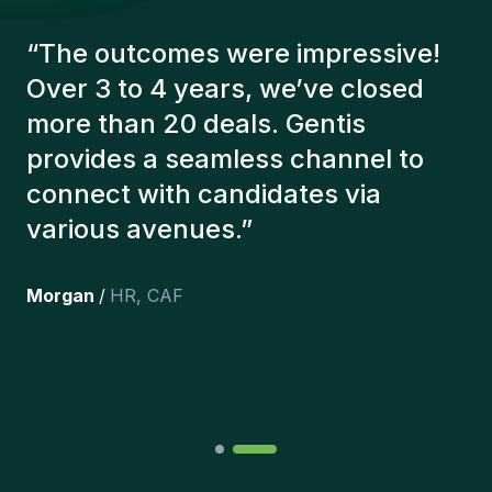
le maintien d'un excellent bilan de sécurité.
“
The Gentis consultants have
always taken a number of factors
into account in order to present us
with the right candidates. The
people we've recruited are still
here, and personally I'm very
happy with the new additions to
the team.
”
Joakin
/
Deputy-AMLCO
,
PPS