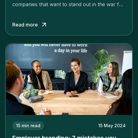
companies that want to stand out in the war for
talent. In 2024, your employer brand should be
authentic, embrace diversity and be flexible to
Read more
attract the best profiles.
15
min read
15 May 2024
Employer branding: 7 mistakes you