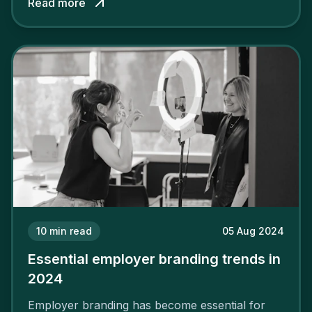
Read more
solid and positive employer brand are clear, you
cannot simply wave a magic wand for it to be
successful. It requires a series of actions.
10
min read
05 Aug 2024
Essential employer branding trends in
2024
Employer branding has become essential for