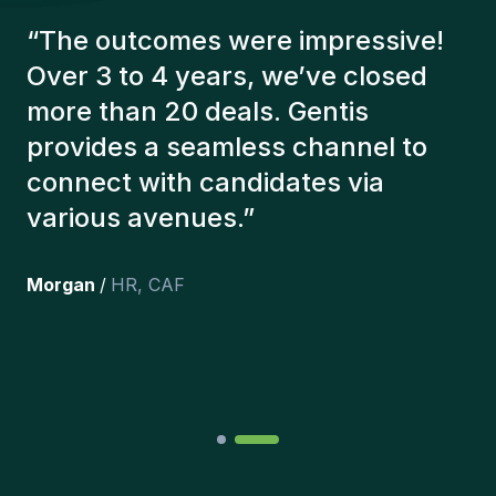
le maintien d'un excellent bilan de sécurité.
“
The Gentis consultants have
always taken a number of factors
into account in order to present us
with the right candidates. The
people we've recruited are still
here, and personally I'm very
happy with the new additions to
the team.
”
Joakin
/
Deputy-AMLCO
,
PPS