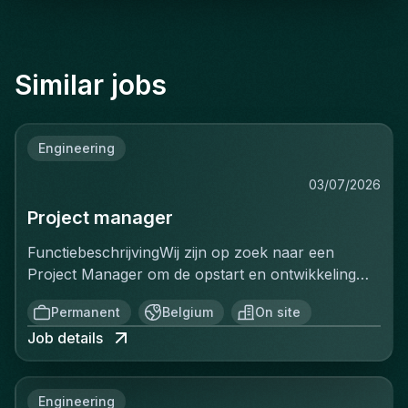
Similar jobs
Engineering
03/07/2026
Project manager
FunctiebeschrijvingWij zijn op zoek naar een
Project Manager om de opstart en ontwikkeling
van een volledig nieuwe productielijn voor
Permanent
Belgium
On site
ventilatiekanalen te leiden. Je bent
Job details
verantwoordelijk voor de volledige uitrol van dit
strategische project, van de opstartfase tot het
beheer van de eerste grote
Engineering
klantencontracten.Belangrijkste