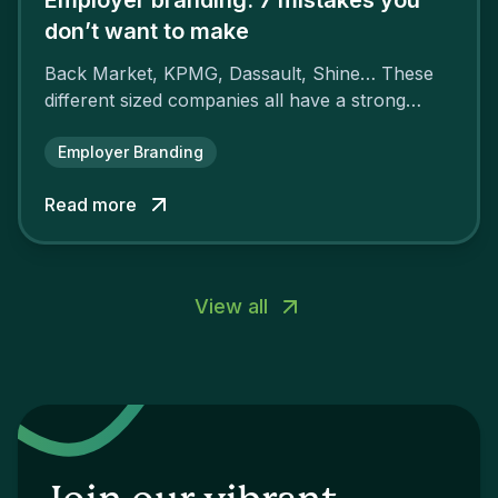
don’t want to make
Back Market, KPMG, Dassault, Shine… These
different sized companies all have a strong
employer brand that ensures their
attractiveness and loyalty and makes their
Employer Branding
competitors pale by comparison.
Read more
View all