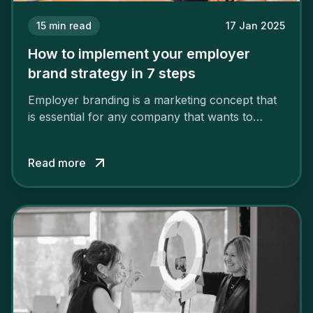
15
min read
17 Jan 2025
How to implement your employer
brand strategy in 7 steps
Employer branding is a marketing concept that
is essential for any company that wants to
support its attractiveness and promote loyalty
among its talent. While the reasons to build a
Read more
solid and positive employer brand are clear, you
cannot simply wave a magic wand for it to be
successful. It requires a series of actions.