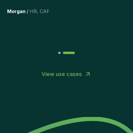
happy with the new additions to
the team.
”
Joakin
/
Deputy-AMLCO
,
PPS
View use cases