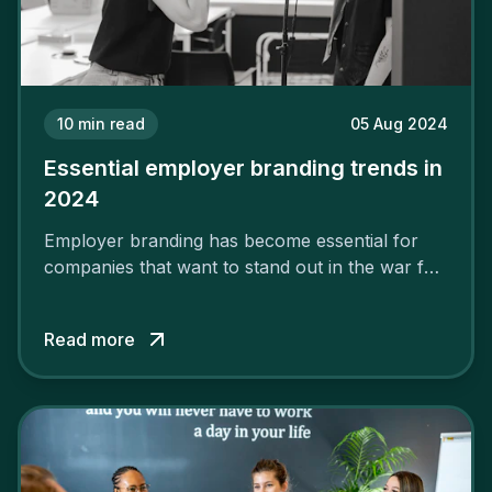
10
min read
05 Aug 2024
Essential employer branding trends in
2024
Employer branding has become essential for
companies that want to stand out in the war for
talent. In 2024, your employer brand should be
authentic, embrace diversity and be flexible to
Read more
attract the best profiles.