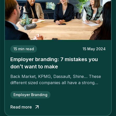
15
min read
15 May 2024
Employer branding: 7 mistakes you
don’t want to make
Back Market, KPMG, Dassault, Shine… These
different sized companies all have a strong
employer brand that ensures their
attractiveness and loyalty and makes their
Employer Branding
competitors pale by comparison.
Read more