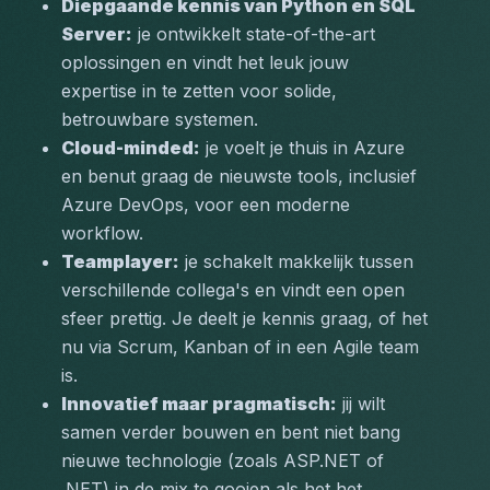
Diepgaande kennis van Python en SQL 
Server:
 je ontwikkelt state-of-the-art 
oplossingen en vindt het leuk jouw 
expertise in te zetten voor solide, 
betrouwbare systemen.  
Cloud-minded:
 je voelt je thuis in Azure 
en benut graag de nieuwste tools, inclusief 
Azure DevOps, voor een moderne 
workflow.  
Teamplayer:
 je schakelt makkelijk tussen 
verschillende collega's en vindt een open 
sfeer prettig. Je deelt je kennis graag, of het 
nu via Scrum, Kanban of in een Agile team 
is.  
Innovatief maar pragmatisch:
 jij wilt 
samen verder bouwen en bent niet bang 
nieuwe technologie (zoals ASP.NET of 
.NET) in de mix te gooien als het het 