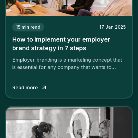
15
min read
17 Jan 2025
How to implement your employer
brand strategy in 7 steps
Employer branding is a marketing concept that
is essential for any company that wants to
support its attractiveness and promote loyalty
among its talent. While the reasons to build a
Read more
solid and positive employer brand are clear, you
cannot simply wave a magic wand for it to be
successful. It requires a series of actions.