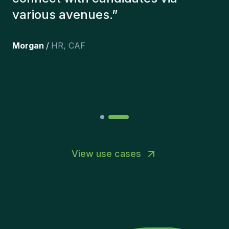
here, and personally I'm very
happy with the new additions to
the team.
”
Joakin
/
Deputy-AMLCO
,
PPS
View use cases