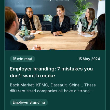
15
min read
15 May 2024
Employer branding: 7 mistakes you
don’t want to make
Back Market, KPMG, Dassault, Shine… These
different sized companies all have a strong
employer brand that ensures their
attractiveness and loyalty and makes their
Employer Branding
competitors pale by comparison.