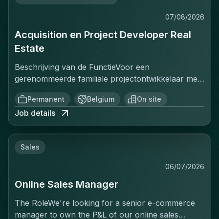
07/08/2026
Acquisition en Project Developer Real
Estate
Beschrijving van de FunctieVoor een
gerenommeerde familiale projectontwikkelaar met
een sterke positie op de Belgische vastgoedmarkt,
Permanent
Belgium
On site
zoekt een ervaren Projectontwikkelaar die
Job details
onmiddellijk impact kan maken. In deze rol ben je
verantwoordelijk voor het identificeren, acquisitie
en ontwikkeling van vastgoedprojecten in
Sales
verschillende segmenten: residentieel, kantoren,
retail en studentenhuisvesting. Je werkt nauw
06/07/2026
samen met stakeholders zoals eigenaars,
Online Sales Manager
gemeenten, investeerders en architecten om
projecten van concept tot realisatie tot een
The RoleWe're looking for a senior e-commerce
succesvol einde te brengen. Je bent het
manager to own the P&L of our online sales