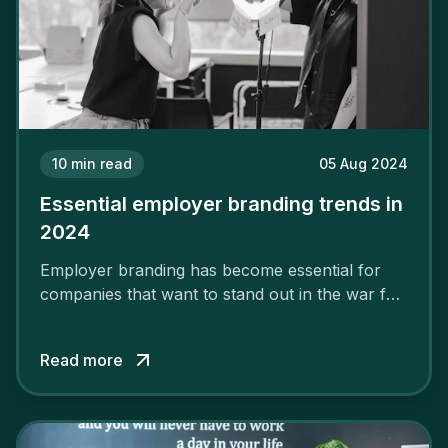
10
min read
05 Aug 2024
Essential employer branding trends in
2024
Employer branding has become essential for
companies that want to stand out in the war for
talent. In 2024, your employer brand should be
authentic, embrace diversity and be flexible to
Read more
attract the best profiles.