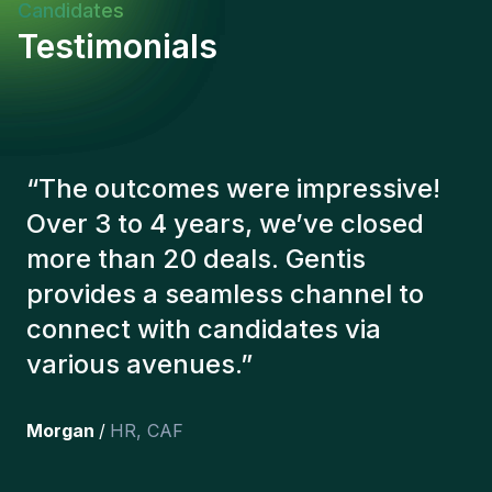
du Rôle et Indicateurs de SuccèsCe poste offre
Candidates
l'opportunité de contribuer directement à des
Testimonials
projets d'infrastructure majeurs tout en optimisant
les processus industriels. Le succès se mesure par
l'amélioration continue des performances
techniques, la réduction des coûts d'exploitation et
le maintien d'un excellent bilan de sécurité.
“
The Gentis consultants have
always taken a number of factors
into account in order to present us
with the right candidates. The
people we've recruited are still
here, and personally I'm very
happy with the new additions to
the team.
”