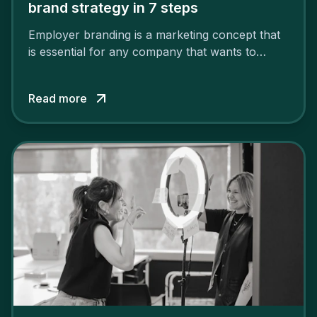
brand strategy in 7 steps
Employer branding is a marketing concept that
is essential for any company that wants to
support its attractiveness and promote loyalty
among its talent. While the reasons to build a
Read more
solid and positive employer brand are clear, you
cannot simply wave a magic wand for it to be
successful. It requires a series of actions.