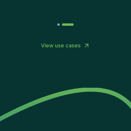
Joakin
/
Deputy-AMLCO
,
PPS
View use cases