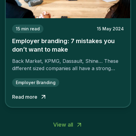
15
min read
15 May 2024
Employer branding: 7 mistakes you
don’t want to make
Back Market, KPMG, Dassault, Shine… These
different sized companies all have a strong
employer brand that ensures their
attractiveness and loyalty and makes their
Employer Branding
competitors pale by comparison.
Read more
View all