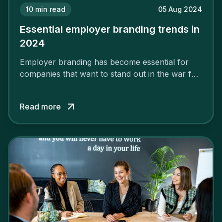
10
min read
05 Aug 2024
Essential employer branding trends in
2024
Employer branding has become essential for
companies that want to stand out in the war for
talent. In 2024, your employer brand should be
authentic, embrace diversity and be flexible to
Read more
attract the best profiles.