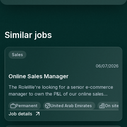
Similar jobs
Sales
06/07/2026
Online Sales Manager
The RoleWe're looking for a senior e-commerce
manager to own the P&L of our online sales
activity end to end — not just execute
Permanent
United Arab Emirates
On site
operationally, but be accountable for the revenue
Job details
generated. This isn't a merchandising or
catalogue-upload role. You'll treat every sale as a