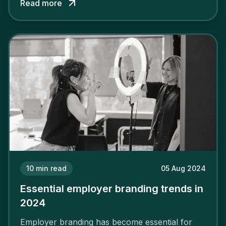
Read more
solid and positive employer brand are clear, you
cannot simply wave a magic wand for it to be
successful. It requires a series of actions.
10
min read
05 Aug 2024
Essential employer branding trends in
2024
Employer branding has become essential for