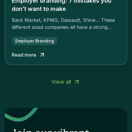
Employer branding: 7 mistakes you
don’t want to make
Back Market, KPMG, Dassault, Shine… These
different sized companies all have a strong
employer brand that ensures their
attractiveness and loyalty and makes their
Employer Branding
competitors pale by comparison.
Read more
View all