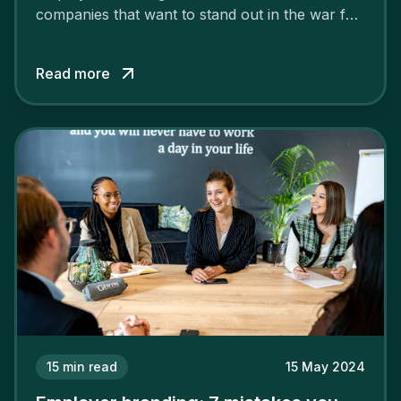
companies that want to stand out in the war for
talent. In 2024, your employer brand should be
authentic, embrace diversity and be flexible to
Read more
attract the best profiles.
15
min read
15 May 2024