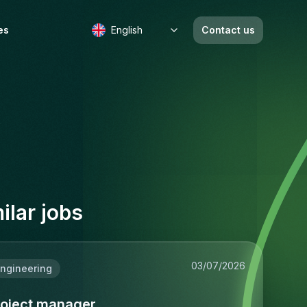
es
English
Contact us
b
ilar jobs
03/07/2026
ngineering
roject manager