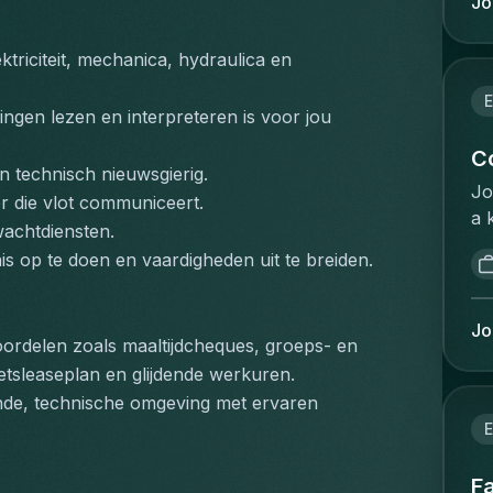
Jo
be
ge
va
Re
triciteit, mechanica, hydraulica en 
ve
et
id
la
E
ka
gen lezen en interpreteren is voor jou 
de
on
pl
C
pr
n technisch nieuwsgierig.
li
Jo
st
r die vlot communiceert.
mo
a 
pe
wachtdiensten.
fo
op
we
pr
s op te doen en vaardigheden uit te breiden.
po
wo
qu
ma
ex
te
un
(e
Jo
ré
oordelen zoals maaltijdcheques, groeps- en 
ob
bo
ré
ietsleaseplan en glijdende werkuren.
an
be
pe
an
ende, technische omgeving met ervaren 
pr
d'
cl
E
co
zé
ma
me
de
an
Fa
bu