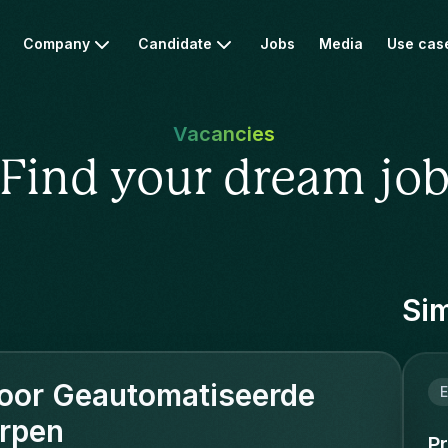
Company
Candidate
Jobs
Media
Use cas
Vacancies
Find your dream jo
Sim
oor Geautomatiseerde
E
rpen
P