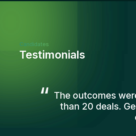
Candidates
Testimonials
“
The Gentis consul
account in order t
we've recruited are s