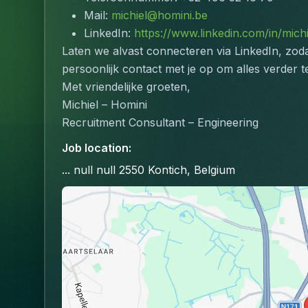
Mail: 
michiel@homini.be
LinkedIn: 
https://www.linkedin.com/in/mich
Laten we alvast connecteren via LinkedIn, zodat
persoonlijk contact met je op om alles verder t
Met vriendelijke groeten,
Michiel – Homini
Recruitment Consultant – Engineering
Job location
:
... null null 2550 Kontich, Belgium