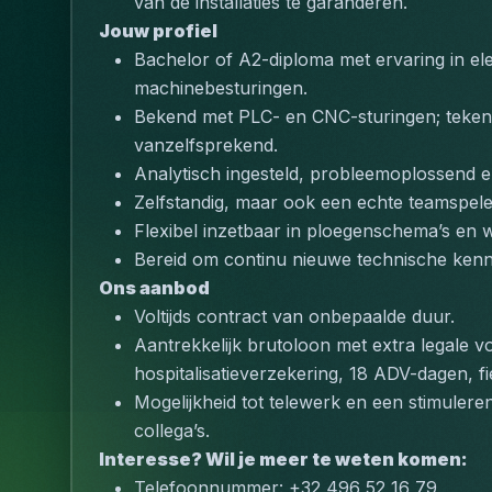
van de installaties te garanderen.
Jouw profiel
Bachelor of A2-diploma met ervaring in elek
machinebesturingen.
Bekend met PLC- en CNC-sturingen; tekenin
vanzelfsprekend.
Analytisch ingesteld, probleemoplossend e
Zelfstandig, maar ook een echte teamspele
Flexibel inzetbaar in ploegenschema’s en 
Bereid om continu nieuwe technische kenni
Ons aanbod
Voltijds contract van onbepaalde duur.
Aantrekkelijk brutoloon met extra legale v
hospitalisatieverzekering, 18 ADV-dagen, f
Mogelijkheid tot telewerk en een stimuler
collega’s.
Interesse? Wil je meer te weten komen:
Telefoonnummer: +32 496 52 16 79