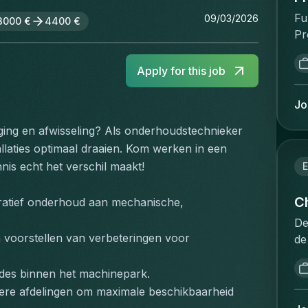
Fu
09/03/2026
3000 €
4400 €
Pr
va
ve
Apply for this job
ve
st
Jo
be
daging en afwisseling? Als onderhoudstechnieker 
kl
llaties optimaal draaien. Kom werken in een 
ve
va
is echt het verschil maakt!
E
pr
on
Ch
uratief onderhoud aan mechanische, 
of
De
le
voorstellen van verbeteringen voor 
de
on
dé
we
pr
des binnen het machinepark.
op
se
e afdelingen om maximale beschikbaarheid 
vo
de